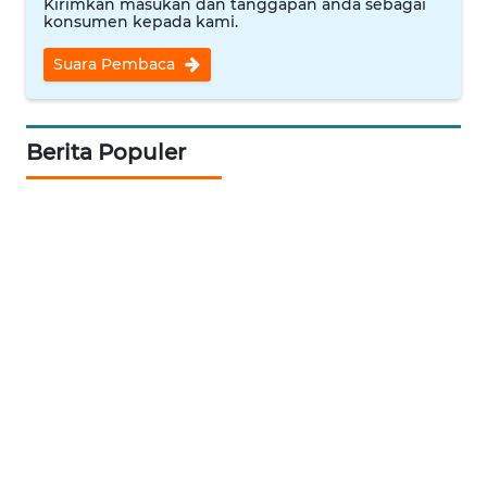
Kirimkan masukan dan tanggapan anda sebagai
konsumen kepada kami.
WAHANA
Suara Pembaca
DESA
WISATA
LAPAK
Berita Populer
WAHANA
Wahana
Network
KONSUMEN
LISTRIK
MASYARAKAT
KELISTRIKAN
WALINKI
ID