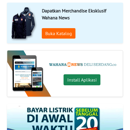
Informasi
Dapatkan Merchandise Eksklusif
Wahana News
INDEKS
BERITA
Buka Katalog
KONTAK
KAMI
INFO
IKLAN
Install Aplikasi
TENTANG
KAMI
PEDOMAN
MEDIA
SIBER