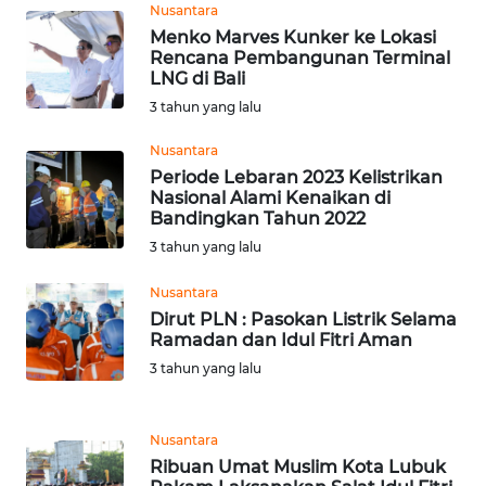
Nusantara
Menko Marves Kunker ke Lokasi
WN
Rencana Pembangunan Terminal
INDRAMAYU
LNG di Bali
3 tahun yang lalu
WN
KUNINGAN
Nusantara
Periode Lebaran 2023 Kelistrikan
Nasional Alami Kenaikan di
WN
Bandingkan Tahun 2022
MAJALENGKA
3 tahun yang lalu
WN
Nusantara
SUBANG
Dirut PLN : Pasokan Listrik Selama
Ramadan dan Idul Fitri Aman
WN
3 tahun yang lalu
SUKABUMI
WN
Nusantara
PURWAKARTA
Ribuan Umat Muslim Kota Lubuk