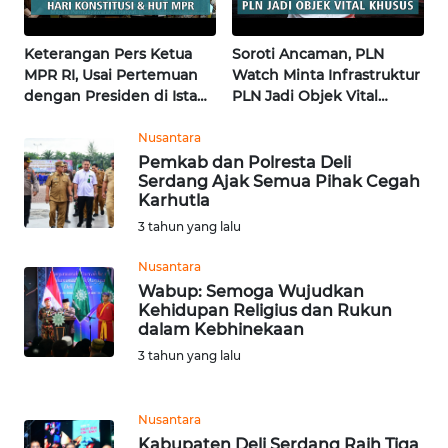
WN
Keterangan Pers Ketua
Soroti Ancaman, PLN
KALTARA
MPR RI, Usai Pertemuan
Watch Minta Infrastruktur
dengan Presiden di Istana
PLN Jadi Objek Vital
WN
| Wahana Terkini
Khusus | Alperklinas
KALSEL
Research
Nusantara
Pemkab dan Polresta Deli
Serdang Ajak Semua Pihak Cegah
WN
Karhutla
KALTIM
3 tahun yang lalu
WN
Nusantara
SULSEL
Wabup: Semoga Wujudkan
Kehidupan Religius dan Rukun
dalam Kebhinekaan
WN
GORONTALO
3 tahun yang lalu
WN
Nusantara
SULUT
Kabupaten Deli Serdang Raih Tiga