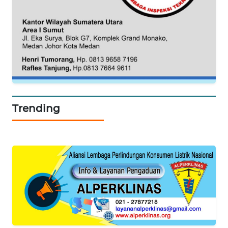
WAHANA
LISTRIK
WAHANA
TRAVEL
WAHANA
Trending
TV
WAHANANEWS
ID
WAHANANEWS
CO ID
WAHANANEWS
NET