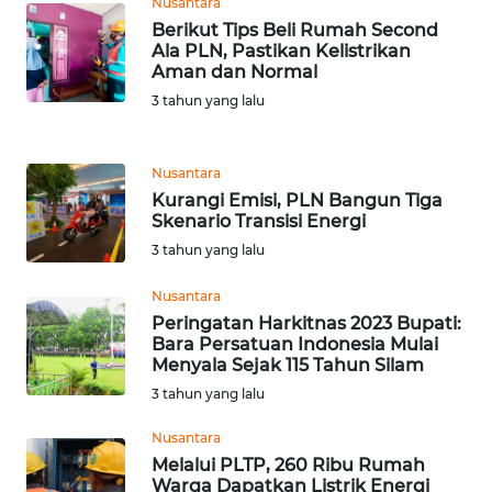
Nusantara
WN
Berikut Tips Beli Rumah Second
TAPANULI
Ala PLN, Pastikan Kelistrikan
TENGAH
Aman dan Normal
3 tahun yang lalu
WN DELI
SERDANG
Nusantara
Kurangi Emisi, PLN Bangun Tiga
WN
Skenario Transisi Energi
TEBING
TINGGI
3 tahun yang lalu
Nusantara
WN
Peringatan Harkitnas 2023 Bupati:
PAKPAK
Bara Persatuan Indonesia Mulai
Menyala Sejak 115 Tahun Silam
WN
3 tahun yang lalu
KARAWANG
Nusantara
Melalui PLTP, 260 Ribu Rumah
WN
Warga Dapatkan Listrik Energi