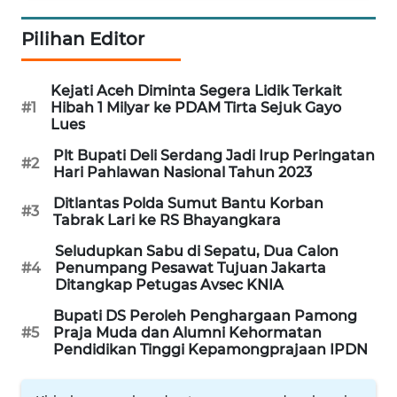
Pilihan Editor
WAHANA
SPORT
Kejati Aceh Diminta Segera Lidik Terkait
WAHANA
#1
Hibah 1 Milyar ke PDAM Tirta Sejuk Gayo
UMKM
Lues
Plt Bupati Deli Serdang Jadi Irup Peringatan
#2
WAHANA
Hari Pahlawan Nasional Tahun 2023
SELEB
Ditlantas Polda Sumut Bantu Korban
#3
Tabrak Lari ke RS Bhayangkara
WAHANA
Seludupkan Sabu di Sepatu, Dua Calon
PERSONA
#4
Penumpang Pesawat Tujuan Jakarta
Ditangkap Petugas Avsec KNIA
WAHANA
Bupati DS Peroleh Penghargaan Pamong
OTOMOTIF
#5
Praja Muda dan Alumni Kehormatan
Pendidikan Tinggi Kepamongprajaan IPDN
WAHANA
HEALTH