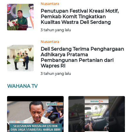
Nusantara
Penutupan Festival Kreasi Motif,
WN
Pemkab Komit Tingkatkan
BABEL
Kualitas Wastra Deli Serdang
3 tahun yang lalu
WN
SUMBAR
Nusantara
Deli Serdang Terima Penghargaan
Adhikarya Pratama
WN
Pembangunan Pertanian dari
SUMSEL
Wapres RI
3 tahun yang lalu
WN
BENGKULU
WAHANA TV
WN
LAMPUNG
WN
JATENG