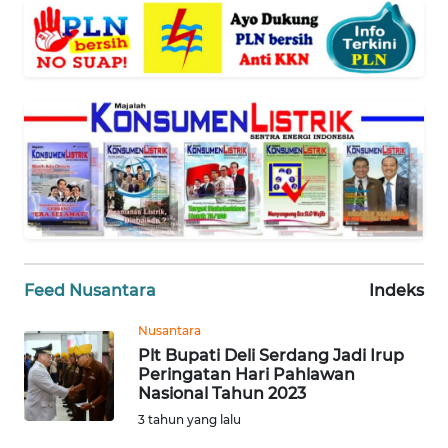
WN
BANTEN
WN
NTT
WN
KEPRI
WN
PAPUA
Feed Nusantara
Indeks
WN
Nusantara
PAPUA
Plt Bupati Deli Serdang Jadi Irup
BARAT
Peringatan Hari Pahlawan
Nasional Tahun 2023
3 tahun yang lalu
WN
RIAU