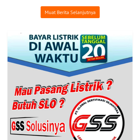
Muat Berita Selanjutnya
Wahana
Media
Group
WAHANA
NEWS
WAHANA
TANI
WAHANA
ADVOKAT
WAHANA
INFRASTRUKTUR
WAHANA
KONSUMEN