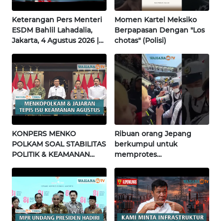
Keterangan Pers Menteri
Momen Kartel Meksiko
WN
ESDM Bahlil Lahadalia,
Berpapasan Dengan "Los
NUSANTARA
Jakarta, 4 Agustus 2026 |
chotas" (Polisi)
Wahana Terkini
WN
JOGJA
WN
JATIM
WN
KONPERS MENKO
Ribuan orang Jepang
BALI
POLKAM SOAL STABILITAS
berkumpul untuk
POLITIK & KEAMANAN
memprotes
NASIONAL | Wahana
pembangunan masjid
WN
Terkini
pertama di Fujisawa
KALBAR
WN
KALTENG