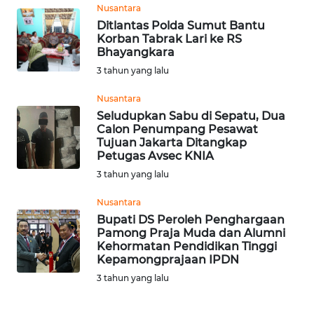
Nusantara
Ditlantas Polda Sumut Bantu
WN
Korban Tabrak Lari ke RS
SERAMBI
Bhayangkara
3 tahun yang lalu
WN
Nusantara
JAMBI
Seludupkan Sabu di Sepatu, Dua
Calon Penumpang Pesawat
WN
Tujuan Jakarta Ditangkap
SULTRA
Petugas Avsec KNIA
3 tahun yang lalu
WN
Nusantara
NTB
Bupati DS Peroleh Penghargaan
Pamong Praja Muda dan Alumni
WN
Kehormatan Pendidikan Tinggi
SULTENG
Kepamongprajaan IPDN
3 tahun yang lalu
WN
SULBAR