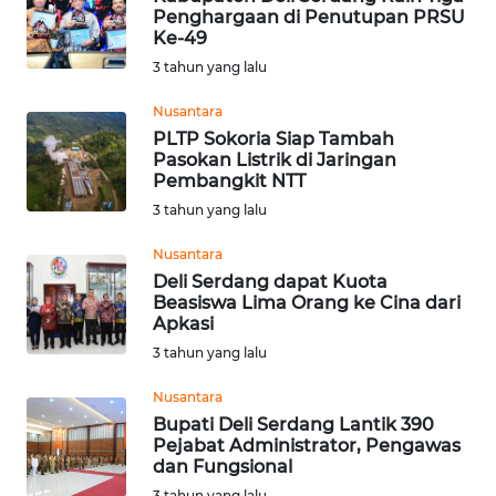
Penghargaan di Penutupan PRSU
Ke-49
WN
MALUKU
3 tahun yang lalu
Nusantara
WN
PLTP Sokoria Siap Tambah
MALUT
Pasokan Listrik di Jaringan
Pembangkit NTT
WN
3 tahun yang lalu
DAIRI
Nusantara
Deli Serdang dapat Kuota
WN
Beasiswa Lima Orang ke Cina dari
DANAU
Apkasi
TOBA
3 tahun yang lalu
WN
Nusantara
NIAS
Bupati Deli Serdang Lantik 390
Pejabat Administrator, Pengawas
dan Fungsional
WN
LANGKAT
3 tahun yang lalu