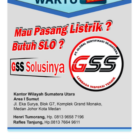
REDAKSI
KARIR
DISCLAIMER
Wahana
News
Regional
WN
SUMUT
WN
JAKARTA
WN
JABAR