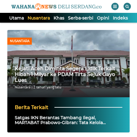
Utama
Nusantara
Khas
Serba-serbi
Opini
Indeks
WAHANA
Tutup
TV
NUSANTARA
UTAMA
Kejati Aceh Diminta Segera Lidik Terkait
NUSANTARA
Hibah 1 Milyar ke PDAM Tirta Sejuk Gayo
Lues
KHAS
Nusantara
|
2 tahun yang lalu
SERBA-
Berita Terkait
SERBI
Satgas IKN Berantas Tambang Ilegal,
MARTABAT Prabowo-Gibran: Tata Kelola
Kawasan Harus Tegas dan Visioner
OPINI