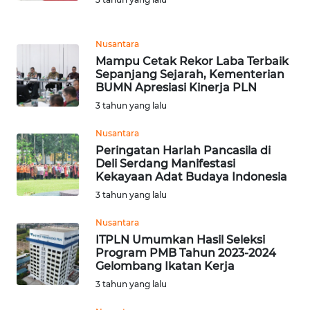
WN
Nusantara
TAPANULI
Mampu Cetak Rekor Laba Terbaik
SELATAN
Sepanjang Sejarah, Kementerian
BUMN Apresiasi Kinerja PLN
WN
3 tahun yang lalu
TANJUNG
LESUNG
Nusantara
Peringatan Harlah Pancasila di
Deli Serdang Manifestasi
WN
Kekayaan Adat Budaya Indonesia
KARO
3 tahun yang lalu
WN
Nusantara
SIMALUNGUN
ITPLN Umumkan Hasil Seleksi
Program PMB Tahun 2023-2024
Gelombang Ikatan Kerja
WN
LABUHANBATU
3 tahun yang lalu