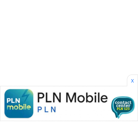
CILEUNGSI
NEWS
BERKAT
NEWS
BERAMPU
NEWS
ANUGERAH
X
NEWS
AKHLAK
ID
PERAPKI
NEWS