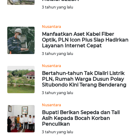
3 tahun yang lalu
WN
NATUNA
Nusantara
Manfaatkan Aset Kabel Fiber
WN
Optik, PLN Icon Plus Siap Hadirkan
BINTAN
Layanan Internet Cepat
3 tahun yang lalu
WN
MANDALIKA
Nusantara
Bertahun-tahun Tak Dialiri Listrik
PLN, Rumah Warga Dusun Polay
WN
Situbondo Kini Terang Benderang
LIKUPANG
3 tahun yang lalu
WN
Nusantara
LABUANBAJO
Bupati Berikan Sepeda dan Tali
Asih Kepada Bocah Korban
Penculikan
WN
3 tahun yang lalu
BORNEO