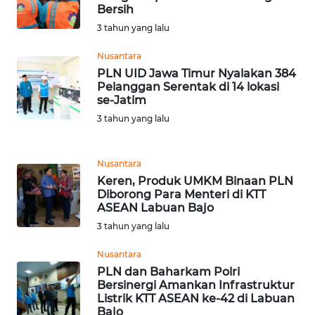
BEKASI
Bersih
3 tahun yang lalu
WN
BOGOR
Nusantara
PLN UID Jawa Timur Nyalakan 384
Pelanggan Serentak di 14 lokasi
WN
se-Jatim
DEPOK
3 tahun yang lalu
WN
TAPANULI
Nusantara
UTARA
Keren, Produk UMKM Binaan PLN
Diborong Para Menteri di KTT
ASEAN Labuan Bajo
WN
SAMOSIR
3 tahun yang lalu
Nusantara
WN
PLN dan Baharkam Polri
PADANG
Bersinergi Amankan Infrastruktur
LAWAS
Listrik KTT ASEAN ke-42 di Labuan
Bajo