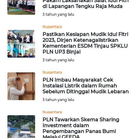
Pakam Laksanakan Salat Idul Fitri
di Lapangan Tengku Raja Muda
WN
3 tahun yang lalu
PRIANGAN
TIMUR
Nusantara
Pastikan Kesiapan Mudik Idul Fitri
WN
2023, Dirjen Ketenagalistrikan
SEMARANG
Kementerian ESDM Tinjau SPKLU
PLN UP3 Binjai
3 tahun yang lalu
WN
SOLO
Nusantara
PLN Imbau Masyarakat Cek
WN
Instalasi Listrik dalam Rumah
BOROBUDUR
Sebelum Ditinggal Mudik Lebaran
3 tahun yang lalu
WN
Nusantara
MADURA
PLN Tawarkan Skema Sharing
Investment dalam
WN
Pengembangan Panas Bumi
SURABAYA
Melalui GEEDA