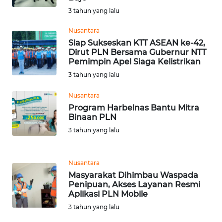
WN
3 tahun yang lalu
SUMEDANG
Nusantara
Siap Sukseskan KTT ASEAN ke-42,
WN
Dirut PLN Bersama Gubernur NTT
CIANJUR
Pemimpin Apel Siaga Kelistrikan
3 tahun yang lalu
WN
KEPULAUAN
Nusantara
SERIBU
Program Harbelnas Bantu Mitra
Binaan PLN
WN
3 tahun yang lalu
TANGERANG
Nusantara
WN
Masyarakat Dihimbau Waspada
BINJAI
Penipuan, Akses Layanan Resmi
Aplikasi PLN Mobile
WN
3 tahun yang lalu
CIREBON