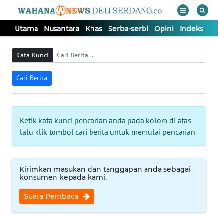
Utama
Nusantara
Khas
Serba-serbi
Opini
Indeks
WAHANA
Tutup
TV
Kata Kunci
Cari Berita
UTAMA
NUSANTARA
Ketik kata kunci pencarian anda pada kolom di atas
lalu klik tombol cari berita untuk memulai pencarian
KHAS
SERBA-
Kirimkan masukan dan tanggapan anda sebagai
SERBI
konsumen kepada kami.
Suara Pembaca
OPINI