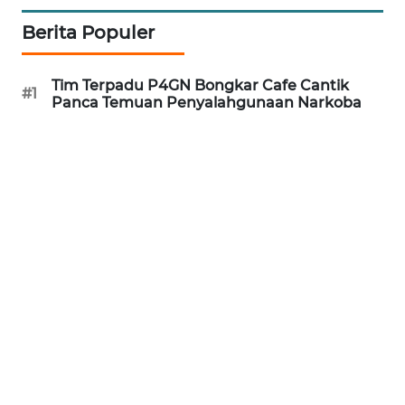
Informasi
Berita Populer
INDEKS
BERITA
Tim Terpadu P4GN Bongkar Cafe Cantik
#1
Panca Temuan Penyalahgunaan Narkoba
KONTAK
KAMI
INFO
IKLAN
TENTANG
KAMI
PEDOMAN
MEDIA
SIBER