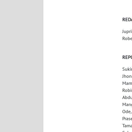
WN
SERAMBI
RED
WN
Jupr
JAMBI
Robe
WN
REP
SULTRA
Suki
WN
Jhon
NTB
Mamp
Robi
WN
Abdu
SULTENG
Mang
Ode,
WN
Pras
SULBAR
Tama