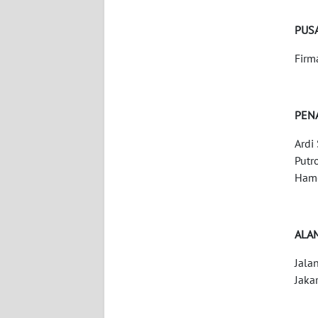
WN
NUSANTARA
PUSA
Firm
WN
JOGJA
PEN
WN
JATIM
Ardi
Putr
WN
Hamo
BALI
WN
ALA
KALBAR
Jala
WN
Jaka
KALTENG