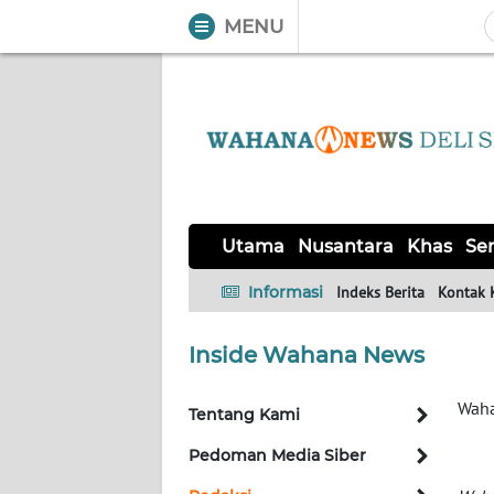
MENU
WAHANA
Tutup
TV
UTAMA
NUSANTARA
Utama
Nusantara
Khas
Ser
KHAS
Informasi
Indeks Berita
Kontak 
SERBA-
Inside Wahana News
SERBI
Waha
Tentang Kami
OPINI
Pedoman Media Siber
Informasi