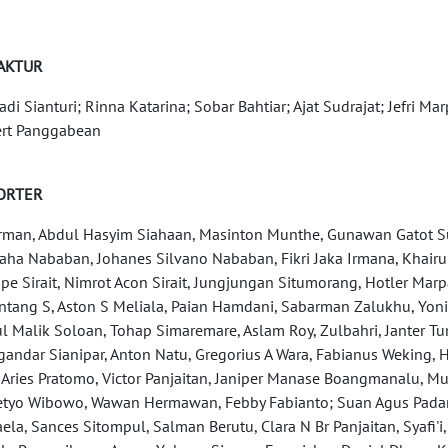
AKTUR
iadi Sianturi; Rinna Katarina; Sobar Bahtiar; Ajat Sudrajat; Jefri 
rt Panggabean
ORTER
rman, Abdul Hasyim Siahaan, Masinton Munthe, Gunawan Gatot Sun
aha Nababan, Johanes Silvano Nababan, Fikri Jaka Irmana, Khairul
e Sirait, Nimrot Acon Sirait, Jungjungan Situmorang, Hotler Ma
ntang S, Aston S Meliala, Paian Hamdani, Sabarman Zalukhu, Yo
l Malik Soloan, Tohap Simaremare, Aslam Roy, Zulbahri, Janter Turn
andar Sianipar, Anton Natu, Gregorius A Wara, Fabianus Weking, H
 Aries Pratomo, Victor Panjaitan, Janiper Manase Boangmanalu, M
etyo Wibowo, Wawan Hermawan, Febby Fabianto; Suan Agus Padan
ela, Sances Sitompul, Salman Berutu, Clara N Br Panjaitan, Syafi'i