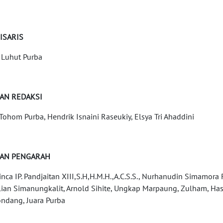
ISARIS
 Luhut Purba
AN REDAKSI
Tohom Purba, Hendrik Isnaini Raseukiy, Elsya Tri Ahaddini
AN PENGARAH
Hinca IP. Pandjaitan XIII,S.H,H.M.H.,A.C.S.S., Nurhanudin Simamo
lian Simanungkalit, Arnold Sihite, Ungkap Marpaung, Zulham, Has
ndang, Juara Purba