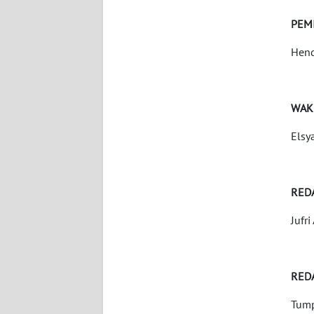
WN
BANTEN
PEM
Hend
WN
NTT
WAK
WN
KEPRI
Elsy
WN
PAPUA
RED
WN
Jufri
PAPUA
BARAT
RED
WN
RIAU
Tump