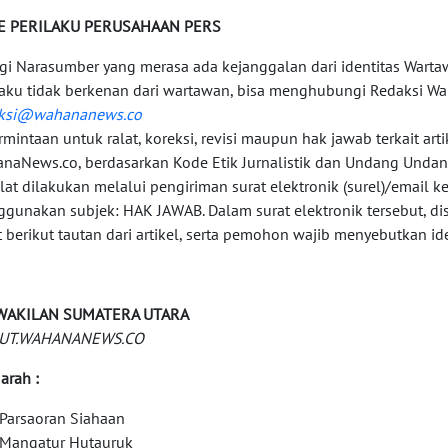
E PERILAKU PERUSAHAAN PERS
agi Narasumber yang merasa ada kejanggalan dari identitas Wart
laku tidak berkenan dari wartawan, bisa menghubungi Redaksi Wa
aksi@wahananews.co
ermintaan untuk ralat, koreksi, revisi maupun hak jawab terkait arti
naNews.co, berdasarkan Kode Etik Jurnalistik dan Undang Undan
alat dilakukan melalui pengiriman surat elektronik (surel)/email k
gunakan subjek: HAK JAWAB. Dalam surat elektronik tersebut, di
t berikut tautan dari artikel, serta pemohon wajib menyebutkan ide
WAKILAN SUMATERA UTARA
UT.WAHANANEWS.CO
arah :
Parsaoran Siahaan
Mangatur Hutauruk