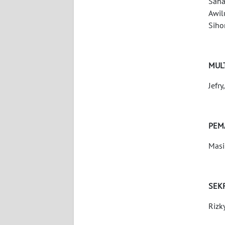
Saha
WN
Awil
BABEL
Siho
WN
SUMBAR
MUL
WN
Jefr
SUMSEL
WN
PEM
BENGKULU
Masi
WN
LAMPUNG
SEK
WN
Rizk
JATENG