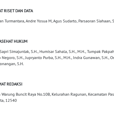
T RISET DAN DATA
an Turmantara, Andre Yosua M, Agus Sudarto, Parsaoran Siahaan,
ASEHAT HUKUM
 Sapri Simajuntak, S.H., Humisar Sahala, S.H., M.H., Tumpak Pakpaha
o Negoro, S.H., Jupryanto Purba, S.H., M.H., Indra Gunawan, S.H.,
nangan, S.H.
MAT REDAKSI
n Warung Buncit Raya No.10B, Kelurahan Ragunan, Kecamatan Pasa
rta, 12540