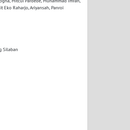
Kogha, Mitcui Pardede, Muhammad Imran,
t Eko Raharjo, Ariyansah, Panroi
g Silaban