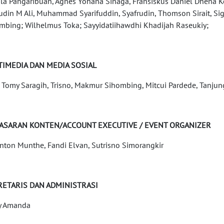
la Pangaribuan, Agnes Yohana Sinaga, Fransiskus Daniel Dhena 
udin M Ali, Muhammad Syarifuddin, Syafrudin, Thomson Sirait, Sigi
mbing; Wilhelmus Toka; Sayyidatiihawdhi Khadijah Raseukiy;
TIMEDIA DAN MEDIA SOSIAL
y, Tomy Saragih, Trisno, Makmur Sihombing, Mitcui Pardede, Tanjun
ASARAN KONTEN/ACCOUNT EXECUTIVE / EVENT ORGANIZER
nton Munthe, Fandi Elvan, Sutrisno Simorangkir
RETARIS DAN ADMINISTRASI
y Amanda