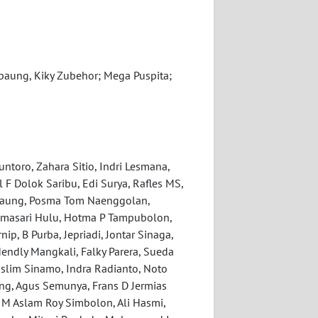
Marpaung, Kiky Zubehor; Mega Puspita;
toro, Zahara Sitio, Indri Lesmana,
 F Dolok Saribu, Edi Surya, Rafles MS,
rpaung, Posma Tom Naenggolan,
nimasari Hulu, Hotma P Tampubolon,
ip, B Purba, Jepriadi, Jontar Sinaga,
endly Mangkali, Falky Parera, Sueda
uslim Sinamo, Indra Radianto, Noto
g, Agus Semunya, Frans D Jermias
, M Aslam Roy Simbolon, Ali Hasmi,