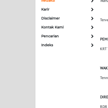
Wah
Redaksi
Karir
INDEKS
BERITA
Disclaimer
Terv
Kontak Kami
KONTAK
KAMI
Pencarian
PEM
Indeks
INFO
KRT 
IKLAN
TENTANG
WAK
KAMI
Tenn
PEDOMAN
MEDIA
SIBER
DIR
REDAKSI
RDR