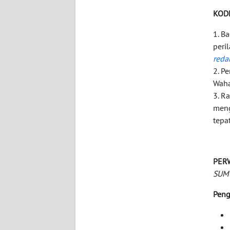
WN
KOD
KALTARA
1. B
WN
peri
KALSEL
red
2. P
WN
Waha
KALTIM
3. R
meng
tepa
WN
SULSEL
WN
PER
GORONTALO
SUM
Peng
WN
SULUT