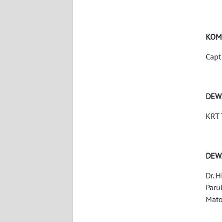
KARIR
KOM
DISCLAIMER
Capt
Wahana
News
Regional
DEW
KRT 
WN
SUMUT
WN
DEW
JAKARTA
Dr. 
Paru
WN
Mato
JABAR