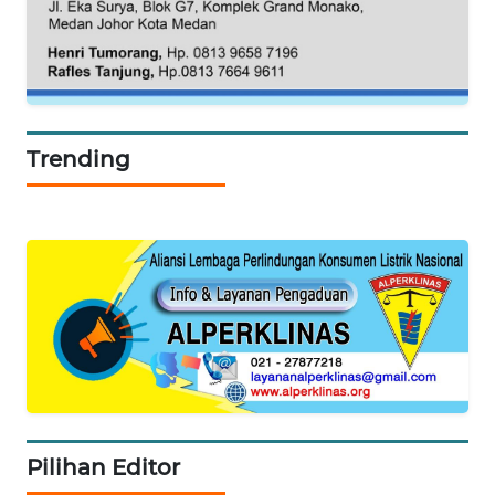
WN
SERAMBI
WN
Trending
JAMBI
WN
SULTRA
WN
NTB
WN
SULTENG
Pilihan Editor
WN
SULBAR