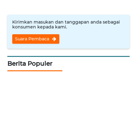
WN
BABEL
Kirimkan masukan dan tanggapan anda sebagai
konsumen kepada kami.
WN
Suara Pembaca
SUMBAR
WN
Berita Populer
SUMSEL
WN
BENGKULU
WN
LAMPUNG
WN
JATENG