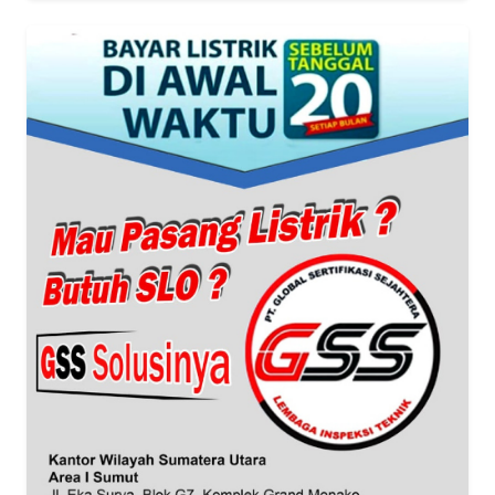
Informasi
INDEKS
BERITA
KONTAK
KAMI
INFO
IKLAN
TENTANG
KAMI
PEDOMAN
MEDIA
SIBER