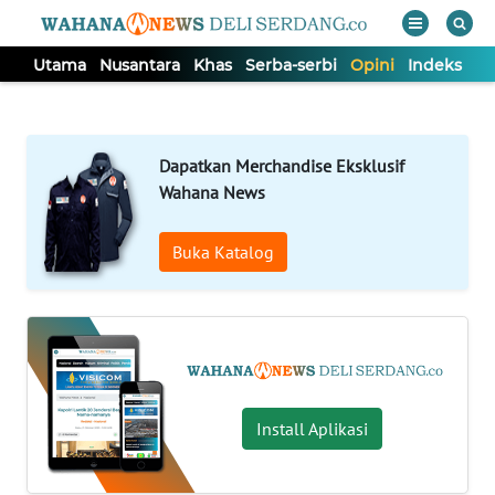
Utama
Nusantara
Khas
Serba-serbi
Opini
Indeks
WAHANA
Tutup
TV
Dapatkan Merchandise Eksklusif
UTAMA
Wahana News
Buka Katalog
NUSANTARA
KHAS
SERBA-
SERBI
Install Aplikasi
OPINI