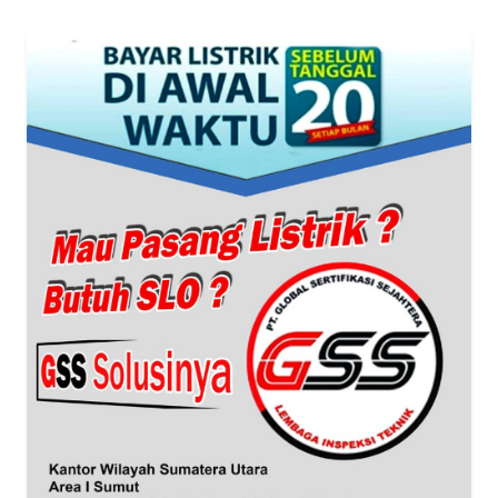
WN
BANTEN
WN
NTT
WN
KEPRI
WN
PAPUA
WN
PAPUA
BARAT
WN
RIAU