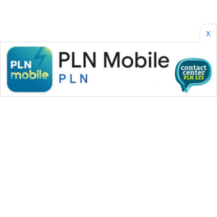
WN
TAPANULI
TENGAH
X
WN DELI
SERDANG
WN
TEBING
TINGGI
WN
PAKPAK
WN
KARAWANG
WN
WAHANA MEDIA GROUP