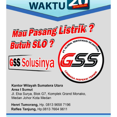
WN
NATUNA
WN
BINTAN
WN
MANDALIKA
WN
LIKUPANG
WN
LABUANBAJO
WN
BORNEO