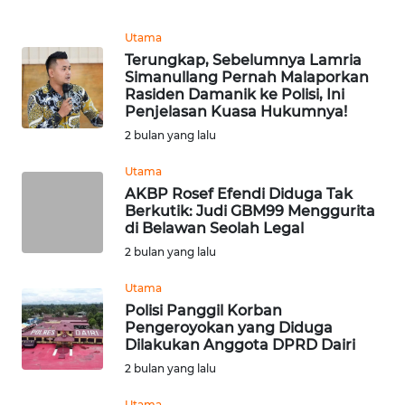
BEKASI
Utama
WN
Terungkap, Sebelumnya Lamria
BOGOR
Simanullang Pernah Malaporkan
Rasiden Damanik ke Polisi, Ini
Penjelasan Kuasa Hukumnya!
WN
DEPOK
2 bulan yang lalu
Utama
WN
AKBP Rosef Efendi Diduga Tak
TAPANULI
Berkutik: Judi GBM99 Menggurita
UTARA
di Belawan Seolah Legal
2 bulan yang lalu
WN
SAMOSIR
Utama
Polisi Panggil Korban
Pengeroyokan yang Diduga
WN
Dilakukan Anggota DPRD Dairi
PADANG
2 bulan yang lalu
LAWAS
Utama