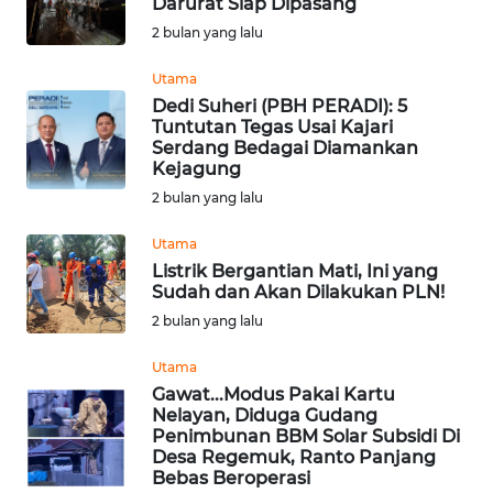
Darurat Siap Dipasang
2 bulan yang lalu
WN
INDRAMAYU
Utama
Dedi Suheri (PBH PERADI): 5
WN
Tuntutan Tegas Usai Kajari
KUNINGAN
Serdang Bedagai Diamankan
Kejagung
2 bulan yang lalu
WN
MAJALENGKA
Utama
Listrik Bergantian Mati, Ini yang
WN
Sudah dan Akan Dilakukan PLN!
SUBANG
2 bulan yang lalu
WN
Utama
SUKABUMI
Gawat...Modus Pakai Kartu
Nelayan, Diduga Gudang
Penimbunan BBM Solar Subsidi Di
WN
Desa Regemuk, Ranto Panjang
PURWAKARTA
Bebas Beroperasi