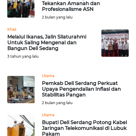
Tekankan Amanah dan
Profesionalisme ASN
WN
2 bulan yang lalu
TAPANULI
SELATAN
Khas
Melalui Ikanas, Jalin Silaturahmi
Untuk Saling Mengenal dan
WN
Bangun Deli Sedang
TANJUNG
3 tahun yang lalu
LESUNG
WN
Utama
KARO
Pemkab Deli Serdang Perkuat
Upaya Pengendalian Inflasi dan
Stabilitas Pangan
WN
SIMALUNGUN
2 bulan yang lalu
Utama
WN
Bupati Deli Serdang Potong Kabel
LABUHANBATU
Jaringan Telekomunikasi di Lubuk
Pakam