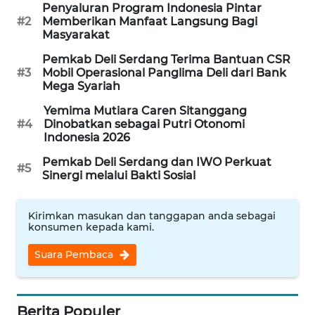
Penyaluran Program Indonesia Pintar
#2
Memberikan Manfaat Langsung Bagi
WAHANA
Masyarakat
LISTRIK
Pemkab Deli Serdang Terima Bantuan CSR
#3
Mobil Operasional Panglima Deli dari Bank
WAHANA
Mega Syariah
TRAVEL
Yemima Mutiara Caren Sitanggang
#4
Dinobatkan sebagai Putri Otonomi
Indonesia 2026
WAHANA
TV
Pemkab Deli Serdang dan IWO Perkuat
#5
Sinergi melalui Bakti Sosial
WAHANANEWS
ID
Kirimkan masukan dan tanggapan anda sebagai
konsumen kepada kami.
WAHANANEWS
Suara Pembaca
CO ID
WAHANANEWS
NET
Berita Populer