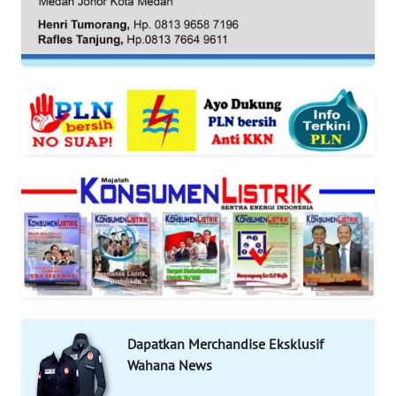
REDAKSI
KARIR
DISCLAIMER
Wahana
News
Regional
WN
SUMUT
WN
JAKARTA
Dapatkan Merchandise Eksklusif
WN
Wahana News
JABAR