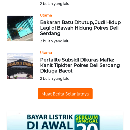
2 bulan yang lalu
WN
PRIANGAN
Utama
TIMUR
Bakaran Batu Ditutup, Judi Hidup
Lagi di Bawah Hidung Polres Deli
Serdang
WN
2 bulan yang lalu
SEMARANG
Utama
WN
Pertalite Subsidi Dikuras Mafia:
SOLO
Kanit Tipidter Polres Deli Serdang
Diduga Bacot
2 bulan yang lalu
WN
BOROBUDUR
Muat Berita Selanjutnya
WN
MADURA
WN
SURABAYA