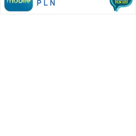
KARING
NEWS
JURNAL
MARITIM
HUMBANG
NEWS
GARONGGANG
WAHANA MEDIA GROUP
NEWS
|
|
|
WAHANA NEWS co
WAHANA TANI
WAHANA ADVOKAT
|
|
WAHANA INFRASTRUKTUR
WAHANA KONSUMEN
FISUELRI
|
|
|
ID
WAHANA LISTRIK
WAHANA TRAVEL
WAHANA TV
|
|
|
WAHANANEWS id
WAHANANEWS CO ID
WAHANANEWS NET
|
|
|
WAHANA SPORT ID
Wahana UMKM
Wahana Seleb
ENERGI
|
|
|
Wahana Persona
Wahana Otomotif
Wahana Health
NEWS
|
Wahana Desa Wisata
Lapak Wahana