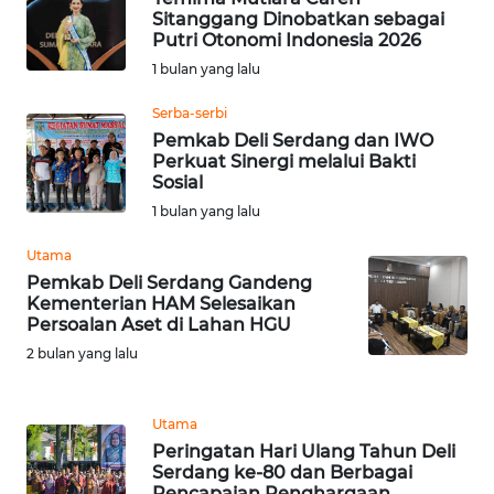
Sitanggang Dinobatkan sebagai
Putri Otonomi Indonesia 2026
WN
1 bulan yang lalu
SERAMBI
Serba-serbi
WN
Pemkab Deli Serdang dan IWO
Perkuat Sinergi melalui Bakti
JAMBI
Sosial
1 bulan yang lalu
WN
SULTRA
Utama
Pemkab Deli Serdang Gandeng
WN
Kementerian HAM Selesaikan
Persoalan Aset di Lahan HGU
NTB
2 bulan yang lalu
WN
SULTENG
Utama
Peringatan Hari Ulang Tahun Deli
WN
Serdang ke-80 dan Berbagai
SULBAR
Pencapaian Penghargaan