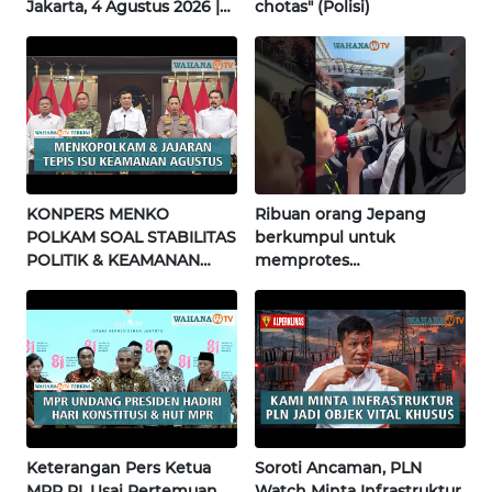
Jakarta, 4 Agustus 2026 |
chotas" (Polisi)
Wahana Terkini
WN
NUSANTARA
WN
JOGJA
WN
KONPERS MENKO
Ribuan orang Jepang
JATIM
POLKAM SOAL STABILITAS
berkumpul untuk
POLITIK & KEAMANAN
memprotes
NASIONAL | Wahana
pembangunan masjid
WN
Terkini
pertama di Fujisawa
BALI
WN
KALBAR
WN
Keterangan Pers Ketua
Soroti Ancaman, PLN
KALTENG
MPR RI, Usai Pertemuan
Watch Minta Infrastruktur