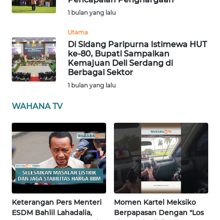
1 bulan yang lalu
WN
Utama
BABEL
Di Sidang Paripurna Istimewa HUT
ke-80, Bupati Sampaikan
WN
Kemajuan Deli Serdang di
SUMBAR
Berbagai Sektor
1 bulan yang lalu
WN
WAHANA TV
SUMSEL
WN
BENGKULU
WN
LAMPUNG
Keterangan Pers Menteri
Momen Kartel Meksiko
WN
ESDM Bahlil Lahadalia,
Berpapasan Dengan "Los
JATENG