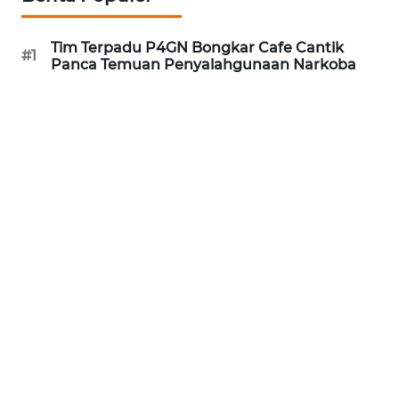
WAHANA
Tim Terpadu P4GN Bongkar Cafe Cantik
#1
SPORT
Panca Temuan Penyalahgunaan Narkoba
WAHANA
UMKM
WAHANA
SELEB
WAHANA
PERSONA
WAHANA
OTOMOTIF
WAHANA
HEALTH