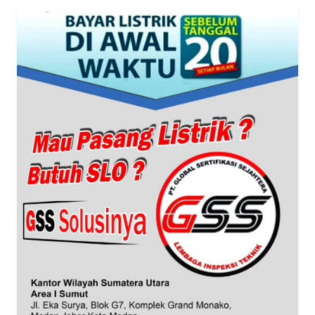
Informasi
INDEKS
BERITA
KONTAK
KAMI
INFO
IKLAN
TENTANG
KAMI
PEDOMAN
MEDIA
SIBER