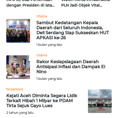
dengan Presiden di Istana
PLN Jadi Objek Vital
WN
| Wahana Terkini
Khusus | Alperklinas
KALTARA
Research
Utama
Sambut Kedatangan Kepala
Daerah dari Seluruh Indonesia,
WN
Deli Serdang Siap Sukseskan HUT
KALSEL
APKASI ke-26
1 bulan yang lalu
WN
KALTIM
Utama
Rakor Kesiapsiagaan Daerah
Antisipasi Inflasi dan Dampak El
WN
Nino
SULSEL
1 bulan yang lalu
WN
Nusantara
GORONTALO
Kejati Aceh Diminta Segera Lidik
Terkait Hibah 1 Milyar ke PDAM
Tirta Sejuk Gayo Lues
WN
2 tahun yang lalu
SULUT