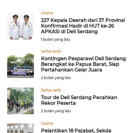
WN
Utama
MALUKU
227 Kepala Daerah dari 37 Provinsi
Konfirmasi Hadir di HUT ke-26
APKASI di Deli Serdang
WN
MALUT
1 bulan yang lalu
Serba-serbi
WN
Kontingen Pesparawi Deli Serdang
DAIRI
Berangkat ke Papua Barat, Siap
Pertahankan Gelar Juara
WN
2 bulan yang lalu
DANAU
TOBA
Serba-serbi
Tour de Deli Serdang Pecahkan
Rekor Peserta
WN
NIAS
2 bulan yang lalu
Utama
WN
Pelantikan 18 Pejabat, Sekda
LANGKAT