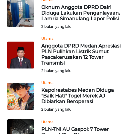
WN
Oknum Anggota DPRD Dairi
SUMEDANG
Diduga Lakukan Penganiayaan,
Lamria Simanulang Lapor Polisi
2 bulan yang lalu
WN
CIANJUR
Utama
Anggota DPRD Medan Apresiasi
WN
PLN Pulihkan Listrik Sumut
KEPULAUAN
Pascakerusakan 12 Tower
SERIBU
Transmisi
2 bulan yang lalu
WN
Utama
TANGERANG
Kapolrestabes Medan Diduga
"Baik Hati" Togel Merek AJ
WN
Dibiarkan Beroperasi
BINJAI
2 bulan yang lalu
Utama
WN
CIREBON
PLN-TNI AU Gaspol: 7 Tower