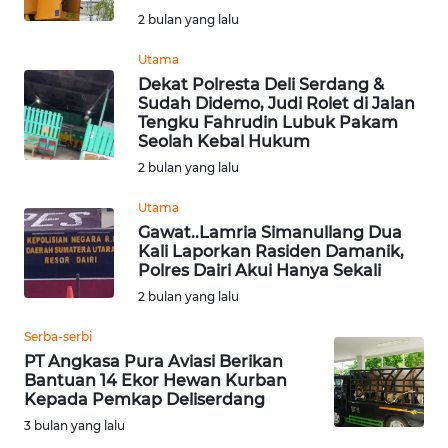
WN
2 bulan yang lalu
TAPANULI
TENGAH
Utama
Dekat Polresta Deli Serdang &
Sudah Didemo, Judi Rolet di Jalan
WN DELI
Tengku Fahrudin Lubuk Pakam
SERDANG
Seolah Kebal Hukum
2 bulan yang lalu
WN
TEBING
Utama
TINGGI
Gawat..Lamria Simanullang Dua
Kali Laporkan Rasiden Damanik,
Polres Dairi Akui Hanya Sekali
WN
2 bulan yang lalu
PAKPAK
Serba-serbi
WN
PT Angkasa Pura Aviasi Berikan
KARAWANG
Bantuan 14 Ekor Hewan Kurban
Kepada Pemkap Deliserdang
3 bulan yang lalu
WN