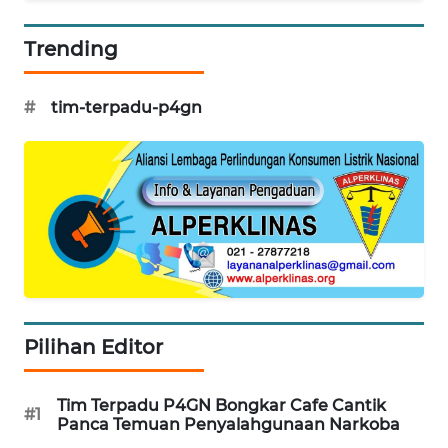
Wahana
Trending
Media
Group
#
tim-terpadu-p4gn
WAHANA
NEWS
WAHANA
TANI
WAHANA
ADVOKAT
Pilihan Editor
WAHANA
INFRASTRUKTUR
Tim Terpadu P4GN Bongkar Cafe Cantik
#1
WAHANA
Panca Temuan Penyalahgunaan Narkoba
KONSUMEN