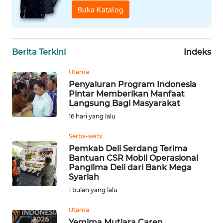
Buka Katalog
WN
BANTEN
Berita Terkini
Indeks
WN
NTT
Utama
Penyaluran Program Indonesia
WN
Pintar Memberikan Manfaat
KEPRI
Langsung Bagi Masyarakat
16 hari yang lalu
WN
Serba-serbi
PAPUA
Pemkab Deli Serdang Terima
Bantuan CSR Mobil Operasional
WN
Panglima Deli dari Bank Mega
PAPUA
Syariah
BARAT
1 bulan yang lalu
Utama
WN
Yemima Mutiara Caren
RIAU