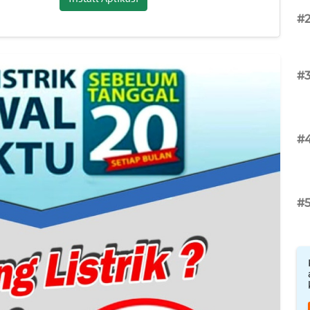
#
#
#
#