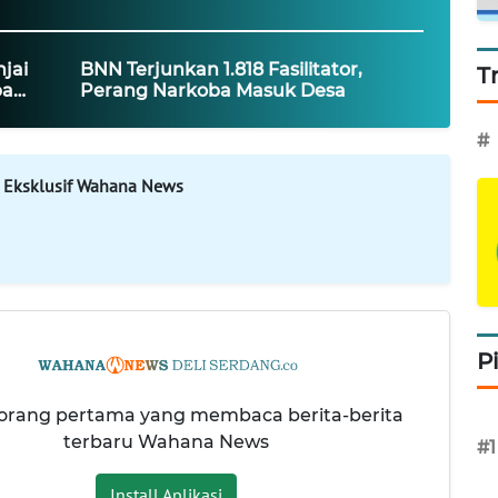
jai
BNN Terjunkan 1.818 Fasilitator,
T
ba
Perang Narkoba Masuk Desa
#
 Eksklusif Wahana News
P
 orang pertama yang membaca berita-berita
terbaru Wahana News
#1
Install Aplikasi