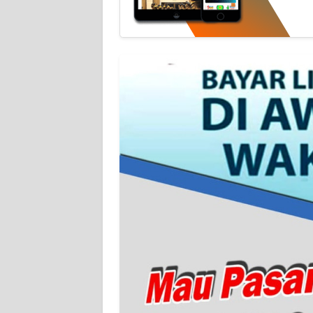
WN
BANTEN
WN
NTT
WN
KEPRI
WN
PAPUA
WN
PAPUA
BARAT
WN
RIAU