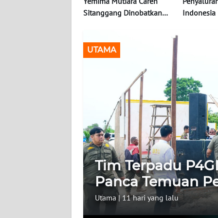
Yemima Mutiara Caren
Penyalura
Sitanggang Dinobatkan
Indonesia 
INDEKS
sebagai Putri Otonomi
Memberika
BERITA
Indonesia 2026
Langsung 
UTAMA
KONTAK
KAMI
INFO
IKLAN
TENTANG
KAMI
Tim Terpadu P4G
PEDOMAN
MEDIA
Panca Temuan P
SIBER
Utama
|
11 hari yang lalu
REDAKSI