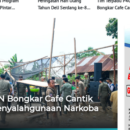
n Program
Peringatan Hari Ulang
Tim Terpadu P4
Pintar
Tahun Deli Serdang ke-80
Bongkar Cafe Ca
n Manfaat
dan Berbagai Pencapaian
Temuan Penyal
Bagi Masyarakat
Penghargaan
Narkoba
N Bongkar Cafe Cantik
enyalahgunaan Narkoba