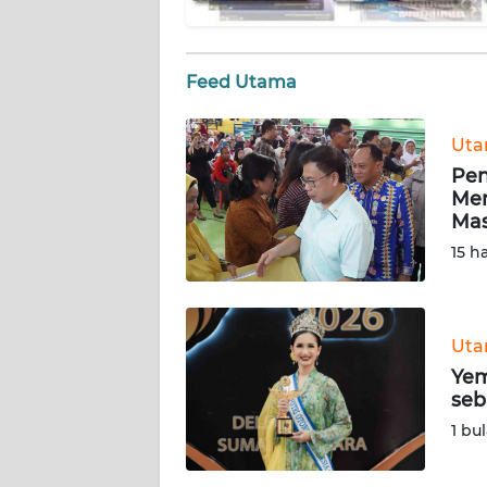
WN
NUSANTARA
Feed Utama
WN
JOGJA
Ut
Pen
WN
Mem
JATIM
Mas
15 h
WN
BALI
WN
Ut
KALBAR
Yem
seb
WN
1 bu
KALTENG