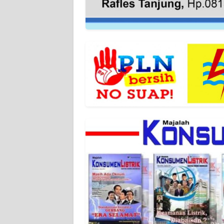
WN
BABEL
WN
SUMBAR
WN
SUMSEL
WN
BENGKULU
WN
LAMPUNG
WN
JATENG