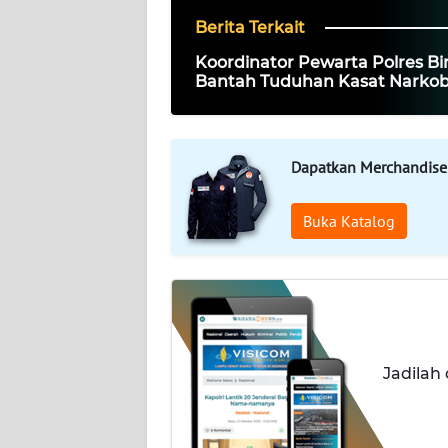
Berita Terkait
KARIR
Koordinator Pewarta Polres Bin
Bantah Tuduhan Kasat Narko
DISCLAIMER
Tebang Pilih
Wahana
News
Dapatkan Merchandise
Regional
Buka Katalog
WN
SUMUT
WN
JAKARTA
Jadilah
WN
JABAR