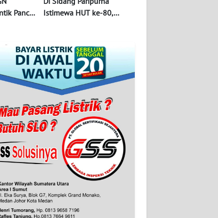
GN
Di Sidang Paripurna
ntik Panca
Istimewa HUT ke-80,
ahgunaan
Bupati Sampaikan
Kemajuan Deli Serdang di
Berbagai Sektor