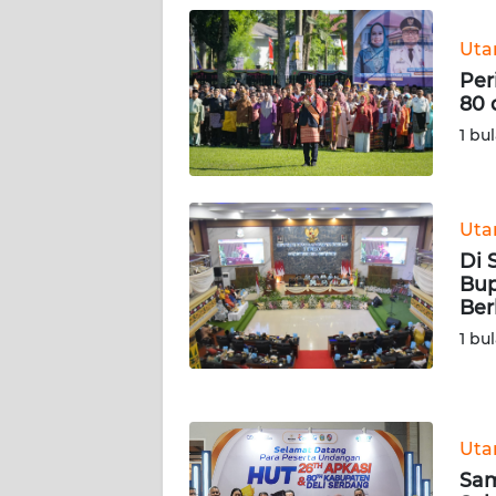
WN
KALTARA
Ut
Per
WN
80 
KALSEL
1 bu
WN
KALTIM
Ut
Di 
WN
Bup
SULSEL
Ber
1 bu
WN
GORONTALO
WN
SULUT
Ut
Sam