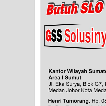
WN
SERAMBI
WN
JAMBI
WN
SULTRA
WN
NTB
WN
SULTENG
WN
SULBAR