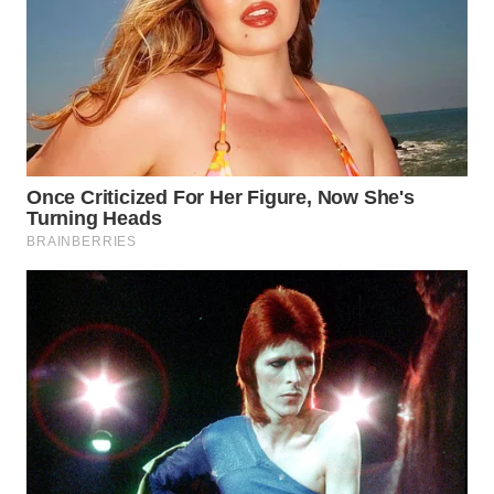
BEKASI
WN
BOGOR
WN
DEPOK
WN
TAPANULI
UTARA
WN
SAMOSIR
WN
PADANG
LAWAS