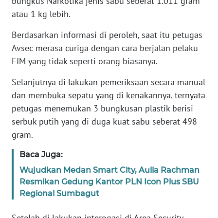
bungkus Narkotika jenis sabu seberat 1.011 gram
atau 1 kg lebih.
WN
Berdasarkan informasi di peroleh, saat itu petugas
SERAMBI
Avsec merasa curiga dengan cara berjalan pelaku
EIM yang tidak seperti orang biasanya.
WN
JAMBI
Selanjutnya di lakukan pemeriksaan secara manual
dan membuka sepatu yang di kenakannya, ternyata
WN
SULTRA
petugas menemukan 3 bungkusan plastik berisi
serbuk putih yang di duga kuat sabu seberat 498
WN
gram.
NTB
Baca Juga:
WN
Wujudkan Medan Smart City, Aulia Rachman
SULTENG
Resmikan Gedung Kantor PLN Icon Plus SBU
Regional Sumbagut
WN
SULBAR
Setelah di lakukan interogasi di Area Security