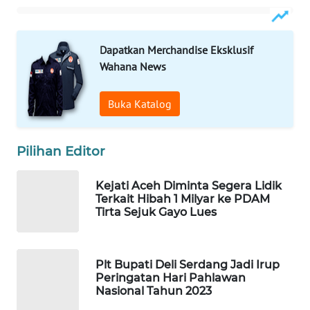
PORTAL
KONSUMEN
Dapatkan Merchandise Eksklusif
Wahana News
FORWAMKI
Buka Katalog
ALPERKLINAS
Pilihan Editor
FORJASIDA
Kejati Aceh Diminta Segera Lidik
TAMBANG
Terkait Hibah 1 Milyar ke PDAM
NEWS
Tirta Sejuk Gayo Lues
SITUNGIR
NEWS
Plt Bupati Deli Serdang Jadi Irup
Peringatan Hari Pahlawan
SIDIKALANG
Nasional Tahun 2023
NEWS