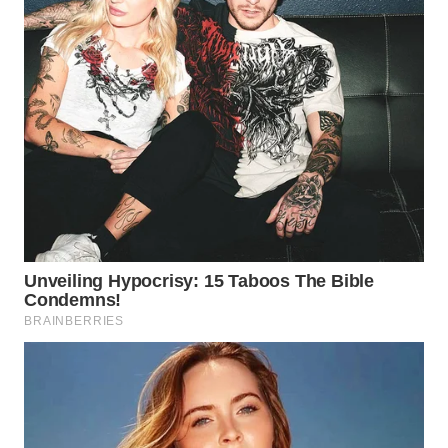
WN
TAPANULI
TENGAH
WN DELI
SERDANG
WN
TEBING
TINGGI
WN
PAKPAK
WN
KARAWANG
WN