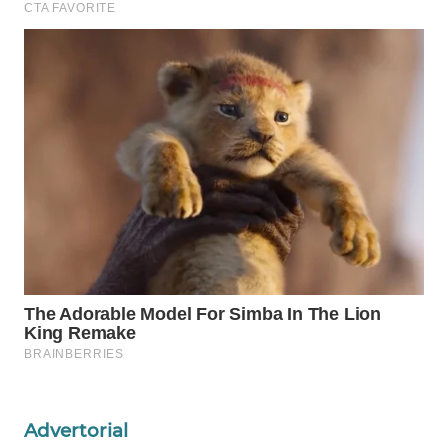
MAWAKA
ID
MARTABAT
NET
PLN
WATCH
MKLI
LPKKI
LKKI
Advertorial
KOPEKLIN