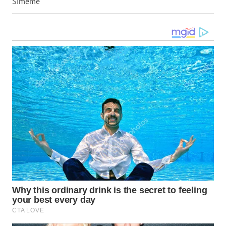
Simeme
WN
TAPANULI
SELATAN
WN
TANJUNG
LESUNG
WN
KARO
WN
SIMALUNGUN
WN
LABUHANBATU