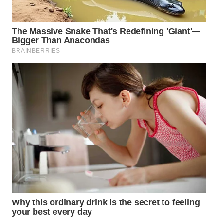
WAHANA
DESA
WISATA
LAPAK
WAHANA
Wahana
Network
KONSUMEN
LISTRIK
MASYARAKAT
KELISTRIKAN
WALINKI
ID