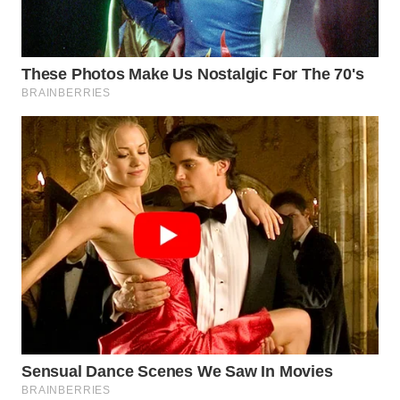
WN
SUMEDANG
WN
CIANJUR
WN
KEPULAUAN
SERIBU
WN
TANGERANG
WN
BINJAI
WN
CIREBON