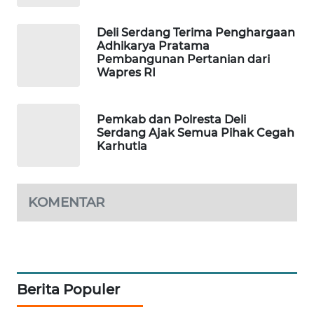
KARING
Deli Serdang Terima Penghargaan
NEWS
Adhikarya Pratama
Pembangunan Pertanian dari
Wapres RI
JURNAL
MARITIM
Pemkab dan Polresta Deli
HUMBANG
Serdang Ajak Semua Pihak Cegah
NEWS
Karhutla
GARONGGANG
NEWS
KOMENTAR
FISUELRI
ID
ENERGI
Berita Populer
NEWS