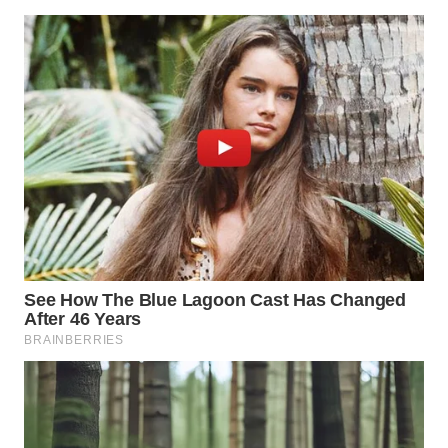
WN
INDRAMAYU
WN
KUNINGAN
WN
MAJALENGKA
WN
SUBANG
WN
SUKABUMI
WN
PURWAKARTA