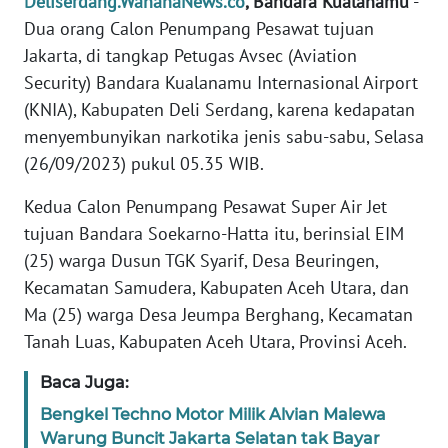
Deliserdang.WahanaNews.co
, Bandara Kualanamu
-
REDAKSI
Dua orang Calon Penumpang Pesawat tujuan
Jakarta, di tangkap Petugas Avsec (Aviation
KARIR
Security) Bandara Kualanamu Internasional Airport
(KNIA), Kabupaten Deli Serdang, karena kedapatan
DISCLAIMER
menyembunyikan narkotika jenis sabu-sabu, Selasa
(26/09/2023) pukul 05.35 WIB.
Wahana
News
Kedua Calon Penumpang Pesawat Super Air Jet
Regional
tujuan Bandara Soekarno-Hatta itu, berinsial EIM
(25) warga Dusun TGK Syarif, Desa Beuringen,
WN
SUMUT
Kecamatan Samudera, Kabupaten Aceh Utara, dan
Ma (25) warga Desa Jeumpa Berghang, Kecamatan
WN
Tanah Luas, Kabupaten Aceh Utara, Provinsi Aceh.
JAKARTA
Baca Juga:
WN
Bengkel Techno Motor Milik Alvian Malewa
JABAR
Warung Buncit Jakarta Selatan tak Bayar