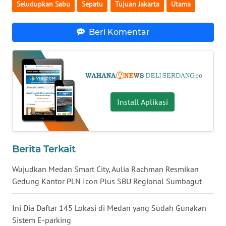
Seludupkan Sabu
Sepatu
Tujuan Jakarta
Utama
WN
KALTARA
Beri Komentar
WN
KALSEL
WN
Install Aplikasi
KALTIM
WN
SULSEL
Berita Terkait
Wujudkan Medan Smart City, Aulia Rachman Resmikan
WN
GORONTALO
Gedung Kantor PLN Icon Plus SBU Regional Sumbagut
WN
Ini Dia Daftar 145 Lokasi di Medan yang Sudah Gunakan
SULUT
Sistem E-parking