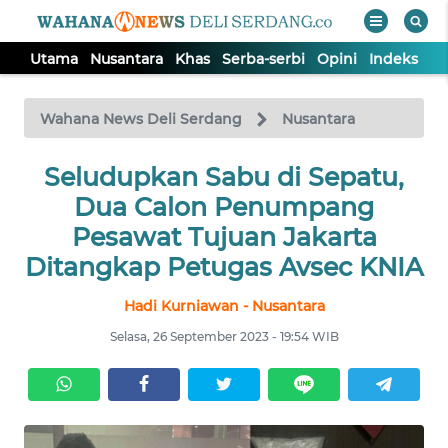
Utama
Nusantara
Khas
Serba-serbi
Opini
Indeks
WAHANA
Tutup
TV
Wahana News Deli Serdang
Nusantara
Seludupkan Sabu di Sepatu,
UTAMA
Dua Calon Penumpang
NUSANTARA
Pesawat Tujuan Jakarta
Ditangkap Petugas Avsec KNIA
KHAS
Hadi Kurniawan - Nusantara
Selasa, 26 September 2023 - 19:54 WIB
SERBA-
SERBI
OPINI