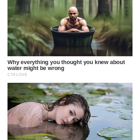
WN
PRIANGAN
TIMUR
WN
SEMARANG
WN
SOLO
WN
BOROBUDUR
WN
MADURA
WN
SURABAYA