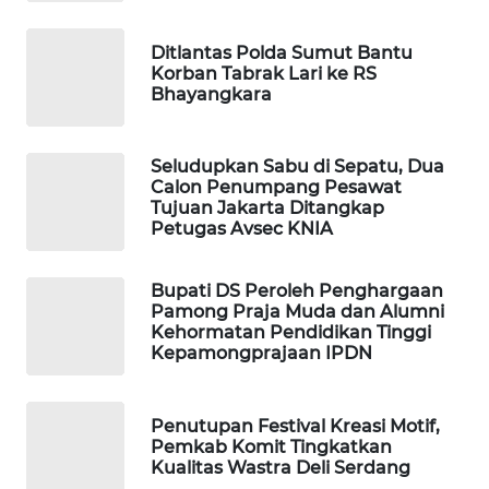
SIBARAGAS
Ditlantas Polda Sumut Bantu
NEWS
Korban Tabrak Lari ke RS
Bhayangkara
METRO
SIANTAR
Seludupkan Sabu di Sepatu, Dua
NEWS
Calon Penumpang Pesawat
Tujuan Jakarta Ditangkap
Petugas Avsec KNIA
METRO
MEDAN
NEWS
Bupati DS Peroleh Penghargaan
Pamong Praja Muda dan Alumni
Kehormatan Pendidikan Tinggi
METRO
Kepamongprajaan IPDN
JAKARTA
NEWS
Penutupan Festival Kreasi Motif,
KRT
Pemkab Komit Tingkatkan
NEWS
Kualitas Wastra Deli Serdang