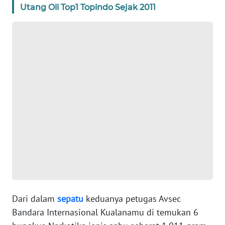
Utang Oli Top1 Topindo Sejak 2011
WN
BANTEN
WN
NTT
WN
KEPRI
WN
PAPUA
WN
PAPUA
BARAT
Dari dalam
sepatu
keduanya petugas Avsec
Bandara Internasional Kualanamu di temukan 6
WN
RIAU