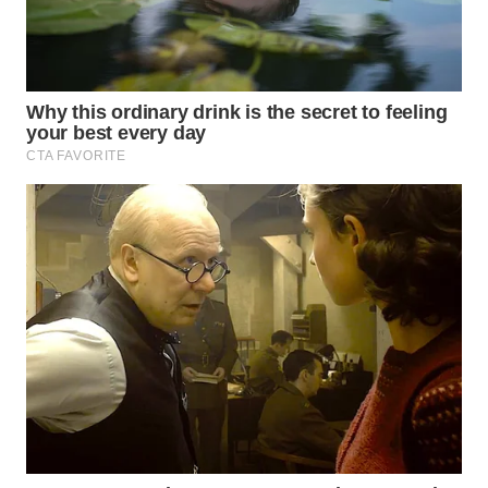
WN
NATUNA
WN
BINTAN
WN
MANDALIKA
WN
LIKUPANG
WN
LABUANBAJO
WN
BORNEO