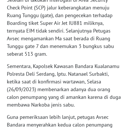
Check Point (SCP) jalur keberangkatan menuju
WN
Ruang Tunggu (gate), dan pengecekan terhadap
BABEL
Boarding tiket Super Air Jet IU881 miliknya,
ternyata EIM tidak sendiri. Selanjutnya Petugas
WN
Avsec mengamankan Ma saat berada di Ruang
SUMBAR
Tunggu gate 7 dan menemukan 3 bungkus sabu
seberat 513 gram.
WN
SUMSEL
Sementara, Kapolsek Kawasan Bandara Kualanamu
Polresta Deli Serdang, Iptu. Natanael Surbakti,
WN
ketika saat di konfirmasi wartawan, Selasa
BENGKULU
(26/09/2023) membenarkan adanya dua orang
calon penumpang yang di amankan karena di duga
WN
LAMPUNG
membawa Narkoba jenis sabu.
Guna pemeriksaan lebih lanjut, petugas Avsec
WN
Bandara menyerahkan kedua calon penumpang
JATENG