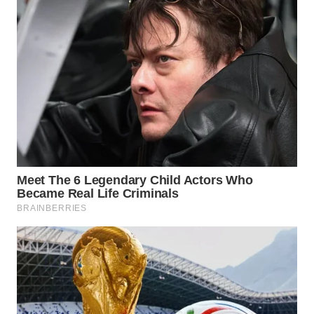
WAHANA
LISTRIK
WAHANA
TRAVEL
WAHANA
TV
WAHANANEWS
ID
WAHANANEWS
CO ID
WAHANANEWS
NET