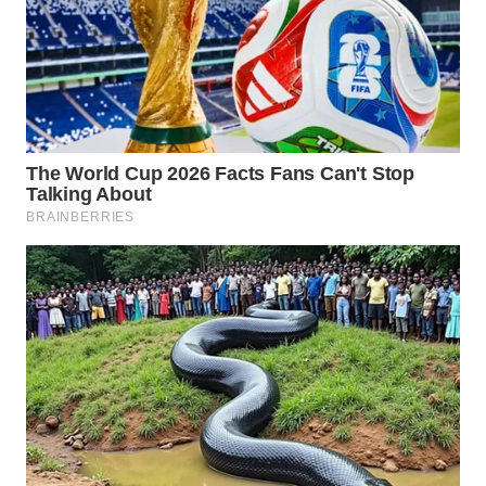
WAHANA
SPORT
WAHANA
UMKM
WAHANA
SELEB
WAHANA
PERSONA
WAHANA
OTOMOTIF
WAHANA
HEALTH