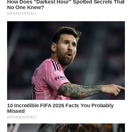
Wahana
Media
Group
WAHANA
NEWS
WAHANA
TANI
WAHANA
ADVOKAT
WAHANA
INFRASTRUKTUR
WAHANA
KONSUMEN