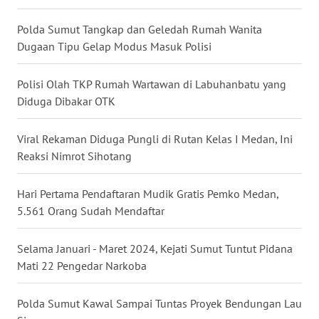
WN
Polda Sumut Tangkap dan Geledah Rumah Wanita
MALUKU
Dugaan Tipu Gelap Modus Masuk Polisi
WN
Polisi Olah TKP Rumah Wartawan di Labuhanbatu yang
MALUT
Diduga Dibakar OTK
WN
Viral Rekaman Diduga Pungli di Rutan Kelas I Medan, Ini
DAIRI
Reaksi Nimrot Sihotang
WN
Hari Pertama Pendaftaran Mudik Gratis Pemko Medan,
DANAU
5.561 Orang Sudah Mendaftar
TOBA
Selama Januari - Maret 2024, Kejati Sumut Tuntut Pidana
WN
Mati 22 Pengedar Narkoba
NIAS
Polda Sumut Kawal Sampai Tuntas Proyek Bendungan Lau
WN
LANGKAT