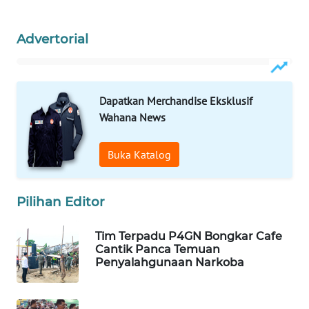
MAWAKA
Advertorial
ID
MARTABAT
Dapatkan Merchandise Eksklusif
NET
Wahana News
PLN
WATCH
Buka Katalog
MKLI
Pilihan Editor
LPKKI
Tim Terpadu P4GN Bongkar Cafe
Cantik Panca Temuan
Penyalahgunaan Narkoba
LKKI
KOPEKLIN