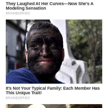
WN
NATUNA
WN
BINTAN
WN
MANDALIKA
WN
LIKUPANG
WN
LABUANBAJO
WN
BORNEO