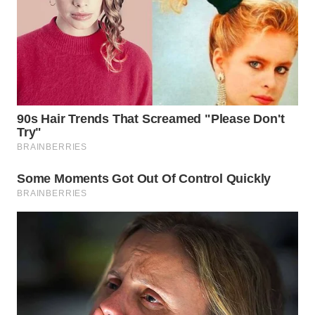
WAHANA
LISTRIK
WAHANA
TRAVEL
WAHANA
TV
WAHANANEWS
ID
WAHANANEWS
CO ID
WAHANANEWS
NET