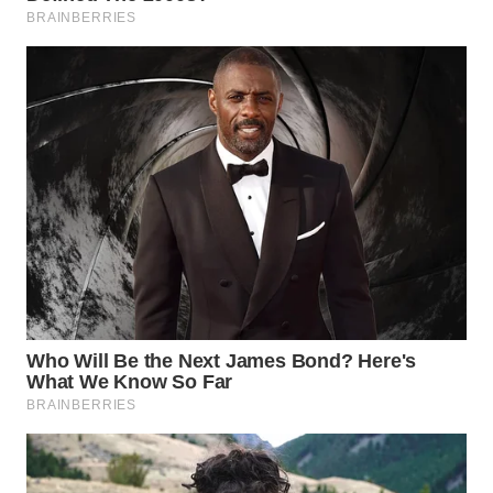
WN
SUMEDANG
WN
CIANJUR
WN
KEPULAUAN
SERIBU
WN
TANGERANG
WN
BINJAI
WN
CIREBON