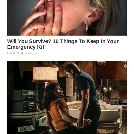
WAHANA
SPORT
WAHANA
UMKM
WAHANA
SELEB
WAHANA
PERSONA
WAHANA
OTOMOTIF
WAHANA
HEALTH