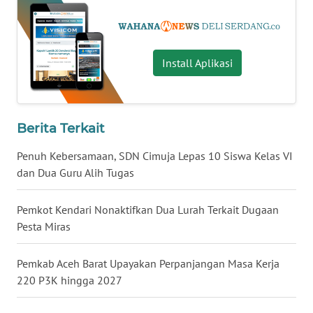
WN
KALTARA
Install Aplikasi
WN
KALSEL
Berita Terkait
WN
KALTIM
Penuh Kebersamaan, SDN Cimuja Lepas 10 Siswa Kelas VI
dan Dua Guru Alih Tugas
WN
SULSEL
Pemkot Kendari Nonaktifkan Dua Lurah Terkait Dugaan
Pesta Miras
WN
GORONTALO
Pemkab Aceh Barat Upayakan Perpanjangan Masa Kerja
220 P3K hingga 2027
WN
SULUT