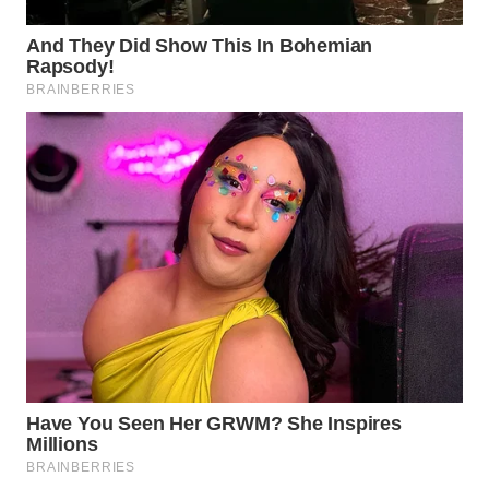
WAHANA
DESA
WISATA
LAPAK
WAHANA
Wahana
Network
KONSUMEN
LISTRIK
MASYARAKAT
KELISTRIKAN
WALINKI
ID