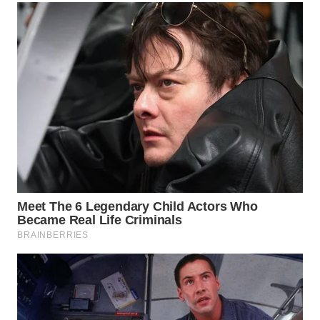
WN
TAPANULI
SELATAN
WN
TANJUNG
LESUNG
WN
KARO
WN
SIMALUNGUN
WN
LABUHANBATU