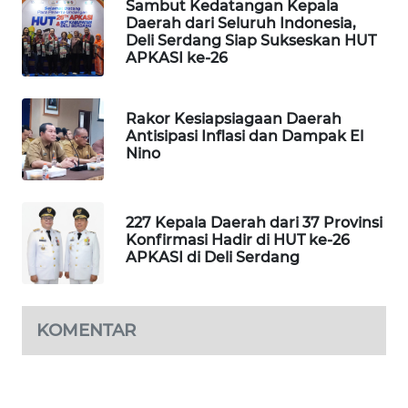
Sambut Kedatangan Kepala
Daerah dari Seluruh Indonesia,
Deli Serdang Siap Sukseskan HUT
SIBARAGAS
APKASI ke-26
NEWS
METRO
Rakor Kesiapsiagaan Daerah
SIANTAR
Antisipasi Inflasi dan Dampak El
NEWS
Nino
METRO
MEDAN
227 Kepala Daerah dari 37 Provinsi
NEWS
Konfirmasi Hadir di HUT ke-26
APKASI di Deli Serdang
METRO
JAKARTA
NEWS
KOMENTAR
KRT
NEWS