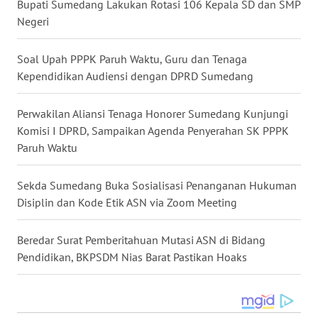
Bupati Sumedang Lakukan Rotasi 106 Kepala SD dan SMP
Negeri
WN
MALUKU
Soal Upah PPPK Paruh Waktu, Guru dan Tenaga
Kependidikan Audiensi dengan DPRD Sumedang
WN
MALUT
Perwakilan Aliansi Tenaga Honorer Sumedang Kunjungi
WN
Komisi I DPRD, Sampaikan Agenda Penyerahan SK PPPK
DAIRI
Paruh Waktu
WN
Sekda Sumedang Buka Sosialisasi Penanganan Hukuman
DANAU
Disiplin dan Kode Etik ASN via Zoom Meeting
TOBA
Beredar Surat Pemberitahuan Mutasi ASN di Bidang
WN
Pendidikan, BKPSDM Nias Barat Pastikan Hoaks
NIAS
WN
LANGKAT