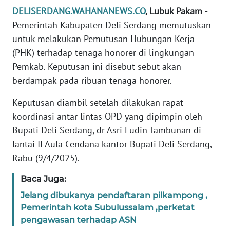
REDAKSI
DELISERDANG.WAHANANEWS.CO
, Lubuk Pakam -
Pemerintah Kabupaten Deli Serdang memutuskan
KARIR
untuk melakukan Pemutusan Hubungan Kerja
(PHK) terhadap tenaga honorer di lingkungan
DISCLAIMER
Pemkab. Keputusan ini disebut-sebut akan
berdampak pada ribuan tenaga honorer.
Wahana
News
Keputusan diambil setelah dilakukan rapat
Regional
koordinasi antar lintas OPD yang dipimpin oleh
Bupati Deli Serdang, dr Asri Ludin Tambunan di
WN
lantai II Aula Cendana kantor Bupati Deli Serdang,
SUMUT
Rabu (9/4/2025).
WN
Baca Juga:
JAKARTA
Jelang dibukanya pendaftaran pilkampong ,
Pemerintah kota Subulussalam ,perketat
WN
pengawasan terhadap ASN
JABAR