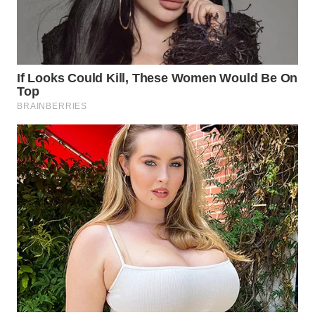
WN
PRIANGAN
TIMUR
WN
SEMARANG
WN
SOLO
WN
BOROBUDUR
WN
MADURA
WN
SURABAYA