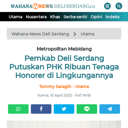
Utama
Nusantara
Khas
Serba-serbi
Opini
Indeks
WAHANA
Tutup
TV
Wahana News Deli Serdang
Utama
Metropolitan Mebidang
UTAMA
Pemkab Deli Serdang
NUSANTARA
Putuskan PHK Ribuan Tenaga
Honorer di Lingkungannya
KHAS
Tommy Saragih - Utama
Kamis, 10 April 2025 - 11:47 WIB
SERBA-
SERBI
OPINI