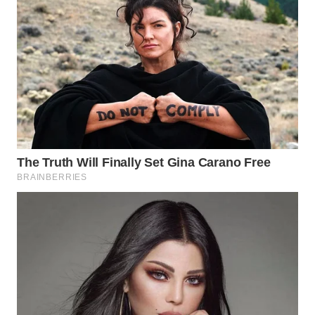
WN
INDRAMAYU
WN
KUNINGAN
WN
MAJALENGKA
WN
SUBANG
WN
SUKABUMI
WN
PURWAKARTA