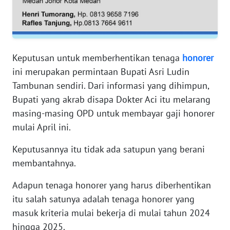
WN
SERAMBI
Keputusan untuk memberhentikan tenaga
honorer
WN
ini merupakan permintaan Bupati Asri Ludin
JAMBI
Tambunan sendiri. Dari informasi yang dihimpun,
Bupati yang akrab disapa Dokter Aci itu melarang
WN
masing-masing OPD untuk membayar gaji honorer
SULTRA
mulai April ini.
WN
Keputusannya itu tidak ada satupun yang berani
NTB
membantahnya.
WN
Adapun tenaga honorer yang harus diberhentikan
SULTENG
itu salah satunya adalah tenaga honorer yang
masuk kriteria mulai bekerja di mulai tahun 2024
WN
hingga 2025.
SULBAR