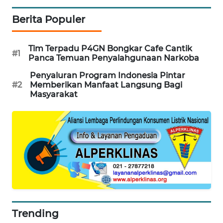
KARING
Berita Populer
NEWS
Tim Terpadu P4GN Bongkar Cafe Cantik
JURNAL
#1
Panca Temuan Penyalahgunaan Narkoba
MARITIM
Penyaluran Program Indonesia Pintar
#2
Memberikan Manfaat Langsung Bagi
HUMBANG
Masyarakat
NEWS
GARONGGANG
NEWS
FISUELRI
ID
ENERGI
NEWS
Trending