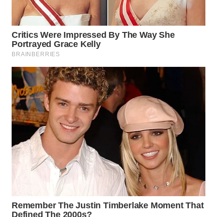
BEKASI
WN
BOGOR
WN
DEPOK
WN
TAPANULI
UTARA
WN
SAMOSIR
WN
PADANG
LAWAS