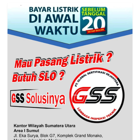
WN
BANTEN
WN
NTT
WN
KEPRI
WN
PAPUA
WN
PAPUA
BARAT
WN
RIAU