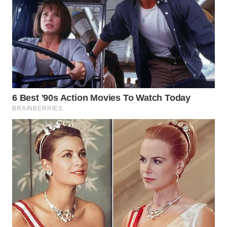
WN
TAPANULI
TENGAH
WN DELI
SERDANG
WN
TEBING
TINGGI
WN
PAKPAK
WN
KARAWANG
WN