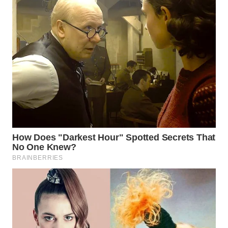
Wahana
Media
Group
WAHANA
NEWS
WAHANA
TANI
WAHANA
ADVOKAT
WAHANA
INFRASTRUKTUR
WAHANA
KONSUMEN