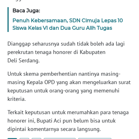
Baca Juga:
WN
Penuh Kebersamaan, SDN Cimuja Lepas 10
BABEL
Siswa Kelas VI dan Dua Guru Alih Tugas
WN
Dianggap seharusnya sudah tidak boleh ada lagi
SUMBAR
perekrutan tenaga honorer di Kabupaten
Deli Serdang.
WN
SUMSEL
Untuk skema pemberhentian nantinya masing-
masing Kepala OPD yang akan mengeluarkan surat
WN
keputusan untuk orang-orang yang memenuhi
BENGKULU
kriteria.
WN
Terkait keputusan untuk merumahkan para tenaga
LAMPUNG
honorer ini, Bupati Aci pun belum bisa untuk
dipintai komentarnya secara langsung.
WN
JATENG