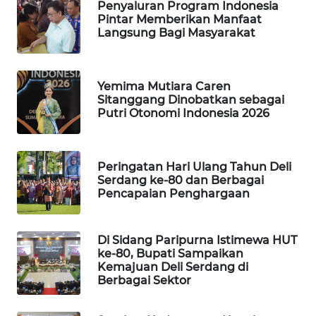
Penyaluran Program Indonesia
Pintar Memberikan Manfaat
PORTAL
Langsung Bagi Masyarakat
KONSUMEN
FORWAMKI
Yemima Mutiara Caren
Sitanggang Dinobatkan sebagai
Putri Otonomi Indonesia 2026
ALPERKLINAS
FORJASIDA
Peringatan Hari Ulang Tahun Deli
Serdang ke-80 dan Berbagai
TAMBANG
Pencapaian Penghargaan
NEWS
Di Sidang Paripurna Istimewa HUT
SITUNGIR
ke-80, Bupati Sampaikan
NEWS
Kemajuan Deli Serdang di
Berbagai Sektor
SIDIKALANG
NEWS