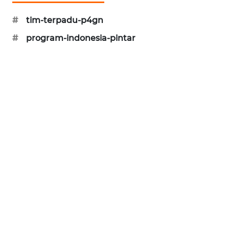
CILEUNGSI
#
tim-terpadu-p4gn
NEWS
#
program-indonesia-pintar
BERKAT
NEWS
BERAMPU
NEWS
ANUGERAH
NEWS
AKHLAK
ID
PERAPKI
NEWS