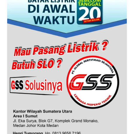
WN
BANTEN
WN
NTT
WN
KEPRI
WN
PAPUA
WN
PAPUA
BARAT
WN
RIAU