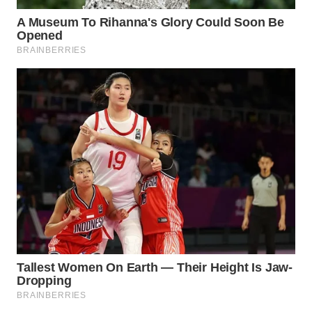
WN
PRIANGAN
TIMUR
WN
SEMARANG
WN
SOLO
WN
BOROBUDUR
WN
MADURA
WN
SURABAYA