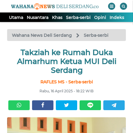
Utama
Nusantara
Khas
Serba-serbi
Opini
Indeks
WAHANA
Tutup
TV
Wahana News Deli Serdang
Serba-serbi
Takziah ke Rumah Duka
UTAMA
Almarhum Ketua MUI Deli
NUSANTARA
Serdang
RAFLES MS - Serba-serbi
KHAS
Rabu, 16 April 2025 - 18:22 WIB
SERBA-
SERBI
OPINI