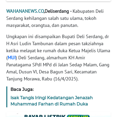
REDAKSI
WAHANANEWS.CO
,Deliserdang -
Kabupaten Deli
KARIR
Serdang kehilangan salah satu ulama, tokoh
masyarakat, orangtua, dan panutan.
DISCLAIMER
Ungkapan ini disampaikan Bupati Deli Serdang, dr
H Asri Ludin Tambunan dalam pesan takziahnya
Wahana
News
ketika melayat ke rumah duka Ketua Majelis Ulama
Regional
(
MUI
) Deli Serdang, almarhum KH Amir
Panatagama SPdI MPd di Jalan Sedap Malam, Gang
WN
Amal, Dusun VI, Desa Bagun Sari, Kecamatan
SUMUT
Tanjung Morawa, Rabu (16/4/2025).
WN
Baca Juga:
JAKARTA
Isak Tangis Iringi Kedatangan Jenazah
Muhammad Farhan di Rumah Duka
WN
JABAR