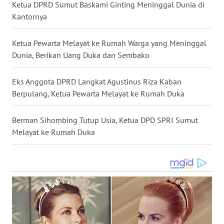
Ketua DPRD Sumut Baskami Ginting Meninggal Dunia di
Kantornya
WN
MALUKU
Ketua Pewarta Melayat ke Rumah Warga yang Meninggal
WN
Dunia, Berikan Uang Duka dan Sembako
MALUT
Eks Anggota DPRD Langkat Agustinus Riza Kaban
WN
Berpulang, Ketua Pewarta Melayat ke Rumah Duka
DAIRI
Berman Sihombing Tutup Usia, Ketua DPD SPRI Sumut
WN
Melayat ke Rumah Duka
DANAU
TOBA
WN
NIAS
WN
LANGKAT