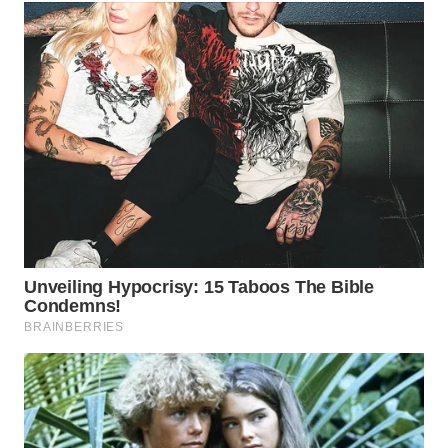
WN
NATUNA
WN
BINTAN
WN
MANDALIKA
WN
LIKUPANG
WN
LABUANBAJO
WN
BORNEO