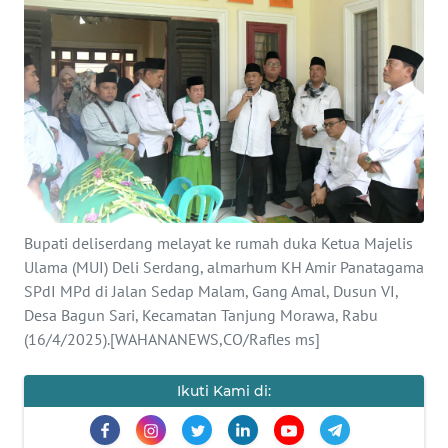
Informasi
INDEKS
BERITA
KONTAK
KAMI
INFO
IKLAN
Bupati deliserdang melayat ke rumah duka Ketua Majelis
Ulama (MUI) Deli Serdang, almarhum KH Amir Panatagama
SPdI MPd di Jalan Sedap Malam, Gang Amal, Dusun VI,
TENTANG
KAMI
Desa Bagun Sari, Kecamatan Tanjung Morawa, Rabu
(16/4/2025).[WAHANANEWS,CO/Rafles ms]
PEDOMAN
MEDIA
Ikuti Kami di:
SIBER