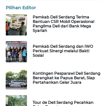
Pilihan Editor
PORTAL
KONSUMEN
Pemkab Deli Serdang Terima
Bantuan CSR Mobil Operasional
Panglima Deli dari Bank Mega
FORWAMKI
Syariah
ALPERKLINAS
Pemkab Deli Serdang dan IWO
Perkuat Sinergi melalui Bakti
FORJASIDA
Sosial
TAMBANG
NEWS
Kontingen Pesparawi Deli Serdang
Berangkat ke Papua Barat, Siap
SITUNGIR
Pertahankan Gelar Juara
NEWS
SIDIKALANG
Tour de Deli Serdang Pecahkan
NEWS