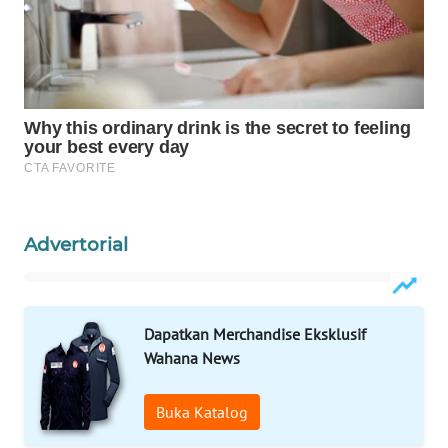
MAWAKA
ID
MARTABAT
NET
PLN
WATCH
Advertorial
MKLI
LPKKI
Dapatkan Merchandise Eksklusif
Wahana News
LKKI
Buka Katalog
KOPEKLIN