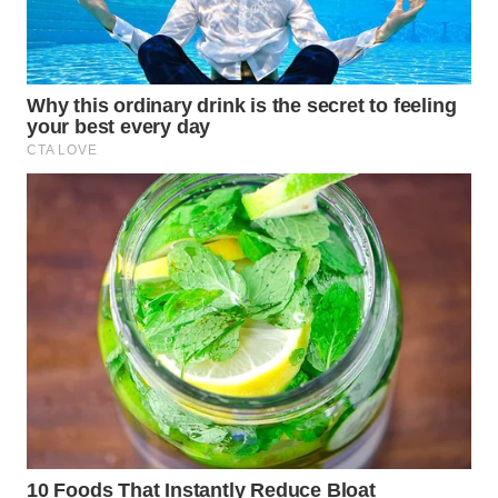
WN
TAPANULI
TENGAH
WN DELI
SERDANG
WN
TEBING
TINGGI
WN
PAKPAK
WN
KARAWANG
WN