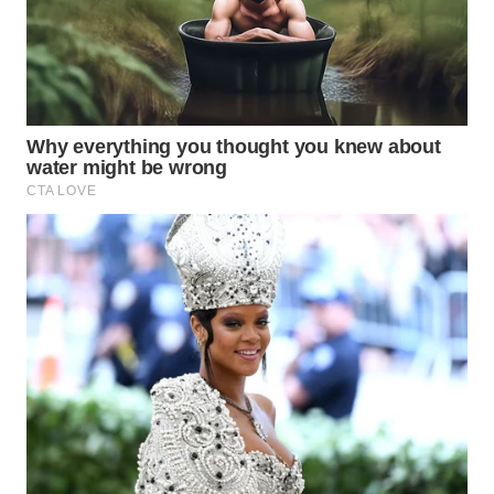
WN
INDRAMAYU
WN
KUNINGAN
WN
MAJALENGKA
WN
SUBANG
WN
SUKABUMI
WN
PURWAKARTA