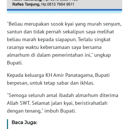
WN
SERAMBI
"Beliau merupakan sosok kyai yang murah senyum,
santun dan tidak pernah sekalipun saya melihat
WN
beliau marah kepada siapapun. Terlalu singkat
JAMBI
rasanya waktu kebersamaan saya bersama
almarhum di dalam pemerintahan ini," ungkap
WN
Bupati.
SULTRA
Kepada keluarga KH Amir Panatagama, Bupati
WN
berpesan, untuk tetap sabar dan ikhlas.
NTB
"Semoga seluruh amal ibadah almarhum diterima
WN
Allah SWT. Selamat jalan kyai, beristirahatlah
SULTENG
dengan tenang," imbuh Bupati.
WN
Baca Juga:
SULBAR