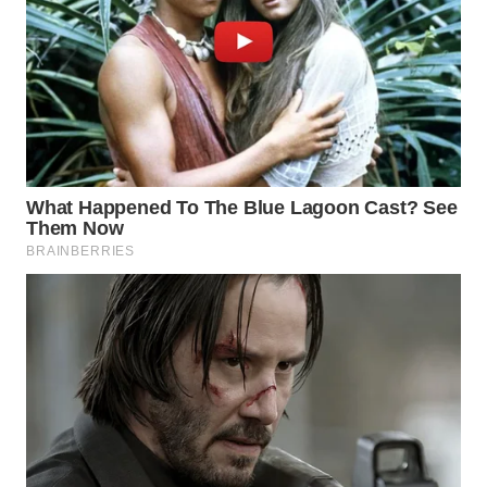
Wahana
Media
Group
WAHANA
NEWS
WAHANA
TANI
WAHANA
ADVOKAT
WAHANA
INFRASTRUKTUR
WAHANA
KONSUMEN