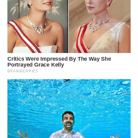
WN
TAPANULI
SELATAN
WN
TANJUNG
LESUNG
WN
KARO
WN
SIMALUNGUN
WN
LABUHANBATU