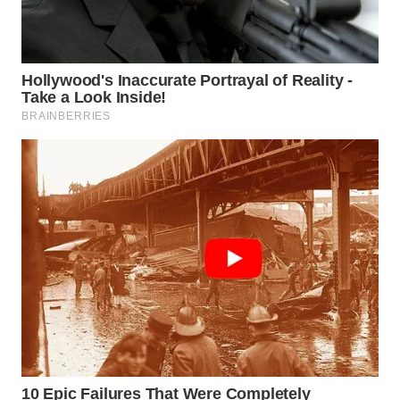
WAHANA
LISTRIK
WAHANA
TRAVEL
WAHANA
TV
WAHANANEWS
ID
WAHANANEWS
CO ID
WAHANANEWS
NET