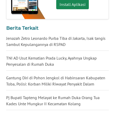
Install Aplikasi
WN
KALTARA
Berita Terkait
WN
KALSEL
Jenazah Zetro Leonardo Purba Tiba di Jakarta, Isak tangis
Sambut Kepulangannya di RSPAD
WN
KALTIM
TNI AD Usut Kematian Prada Lucky, Ayahnya Ungkap
Penyesalan di Rumah Duka
WN
SULSEL
Gantung Diri di Pohon Jengkol di Habinsaran Kabupaten
Toba, Polisi: Korban Miliki Riwayat Penyakit Dalam
WN
GORONTALO
Pj Bupati Tapteng Melayat ke Rumah Duka Orang Tua
Kades Unte Mungkur II Kecamatan Kolang
WN
SULUT