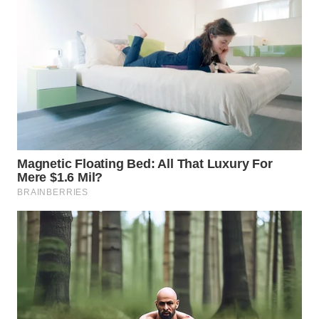
WN
SUMEDANG
WN
CIANJUR
WN
KEPULAUAN
SERIBU
WN
TANGERANG
WN
BINJAI
WN
CIREBON