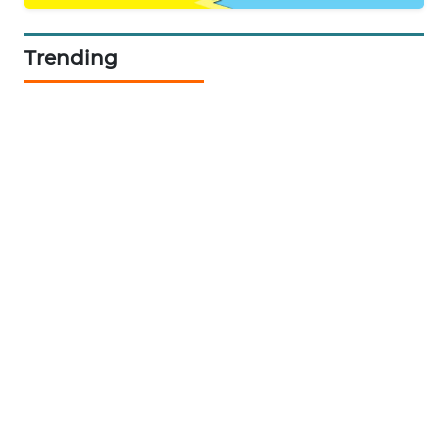
CILEUNGSI
NEWS
Trending
BERKAT
NEWS
BERAMPU
NEWS
ANUGERAH
NEWS
AKHLAK
ID
PERAPKI
NEWS