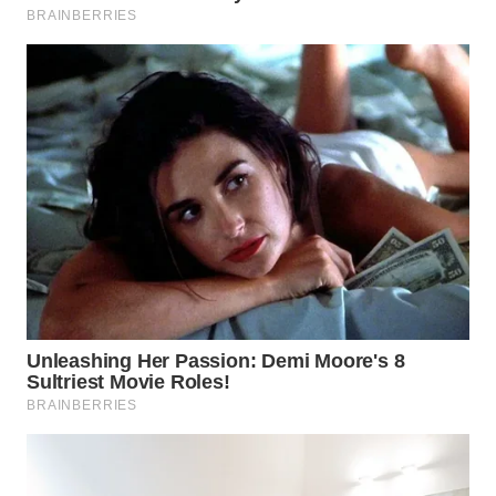
BEKASI
WN
BOGOR
WN
DEPOK
WN
TAPANULI
UTARA
WN
SAMOSIR
WN
PADANG
LAWAS