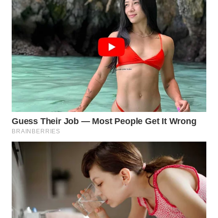
WAHANA
DESA
WISATA
LAPAK
WAHANA
Wahana
Network
KONSUMEN
LISTRIK
MASYARAKAT
KELISTRIKAN
WALINKI
ID