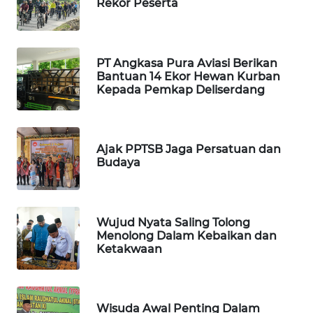
Rekor Peserta
SIBARAGAS
NEWS
PT Angkasa Pura Aviasi Berikan
Bantuan 14 Ekor Hewan Kurban
METRO
Kepada Pemkap Deliserdang
SIANTAR
NEWS
Ajak PPTSB Jaga Persatuan dan
METRO
Budaya
MEDAN
NEWS
METRO
Wujud Nyata Saling Tolong
JAKARTA
Menolong Dalam Kebaikan dan
NEWS
Ketakwaan
KRT
NEWS
Wisuda Awal Penting Dalam