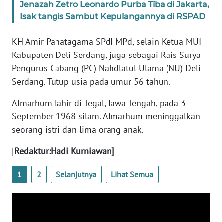
Jenazah Zetro Leonardo Purba Tiba di Jakarta,
Isak tangis Sambut Kepulangannya di RSPAD
WN
BABEL
KH Amir Panatagama SPdI MPd, selain Ketua MUI
Kabupaten Deli Serdang, juga sebagai Rais Surya
WN
Pengurus Cabang (PC) Nahdlatul Ulama (NU) Deli
SUMBAR
Serdang. Tutup usia pada umur 56 tahun.
WN
Almarhum lahir di Tegal, Jawa Tengah, pada 3
SUMSEL
September 1968 silam. Almarhum meninggalkan
seorang istri dan lima orang anak.
WN
BENGKULU
[
Redaktur:Hadi Kurniawan]
WN
1
2
Selanjutnya
Lihat Semua
LAMPUNG
WN
JATENG