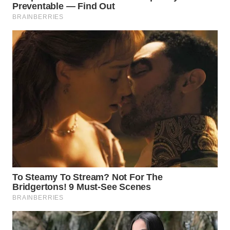
WAHANA
SPORT
WAHANA
UMKM
WAHANA
SELEB
WAHANA
PERSONA
WAHANA
OTOMOTIF
WAHANA
HEALTH