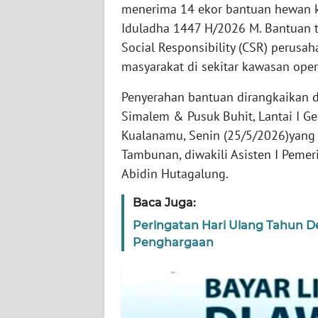
WN
menerima 14 ekor bantuan hewan k
BANTEN
Iduladha 1447 H/2026 M. Bantuan t
Social Responsibility (CSR) perusa
WN
masyarakat di sekitar kawasan ope
NTT
Penyerahan bantuan dirangkaikan 
WN
Simalem & Pusuk Buhit, Lantai I Ge
KEPRI
Kualanamu, Senin (25/5/2026)yang d
Tambunan, diwakili Asisten I Pemer
WN
Abidin Hutagalung.
PAPUA
Baca Juga:
WN
Peringatan Hari Ulang Tahun D
PAPUA
Penghargaan
BARAT
WN
RIAU