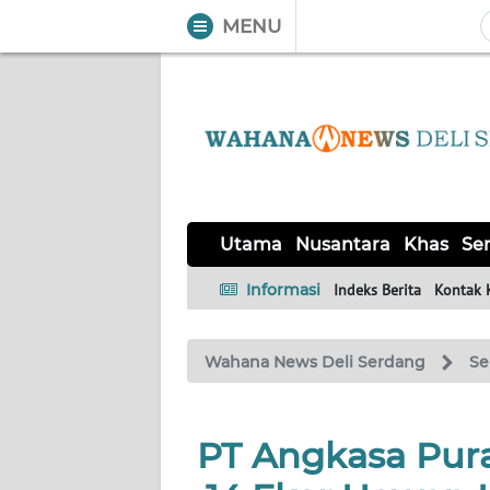
MENU
WAHANA
Tutup
TV
UTAMA
NUSANTARA
Utama
Nusantara
Khas
Ser
KHAS
Informasi
Indeks Berita
Kontak 
SERBA-
Wahana News Deli Serdang
Se
SERBI
OPINI
PT Angkasa Pura
Informasi