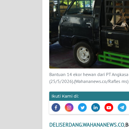
KARIR
DISCLAIMER
Wahana
News
Regional
WN
SUMUT
Bantuan 14 ekor hewan dari PT Angkasa 
(25/5/2026).(Wahananews.co/Rafles ms)
WN
JAKARTA
Ikuti Kami di:
WN
JABAR
DELISERDANG.WAHANANEWS.CO
,
B