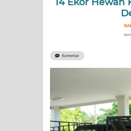
14 Ekor Hewan
D
INDEKS
BERITA
RAF
KONTAK
Seni
KAMI
Komentar
INFO
IKLAN
TENTANG
KAMI
PEDOMAN
MEDIA
SIBER
REDAKSI