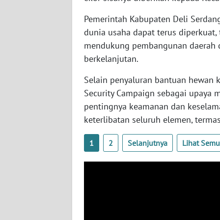
WN
KALTARA
Pemerintah Kabupaten Deli Serdang
dunia usaha dapat terus diperkuat, 
WN
mendukung pembangunan daerah d
KALSEL
berkelanjutan.
Selain penyaluran bantuan hewan k
WN
KALTIM
Security Campaign sebagai upaya 
pentingnya keamanan dan keselam
WN
keterlibatan seluruh elemen, termas
SULSEL
1
2
Selanjutnya
Lihat Sem
WN
GORONTALO
WN
SULUT