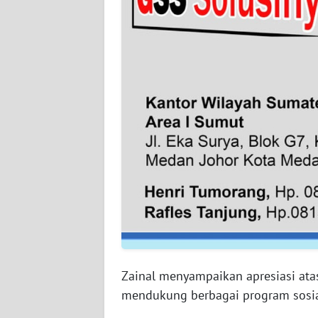
WN
BABEL
WN
SUMBAR
WN
SUMSEL
WN
BENGKULU
WN
LAMPUNG
Zainal menyampaikan apresiasi atas
WN
JATENG
mendukung berbagai program sosia