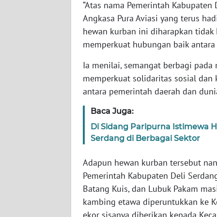
“Atas nama Pemerintah Kabupaten D
WN
Angkasa Pura Aviasi yang terus ha
NUSANTARA
hewan kurban ini diharapkan tidak
memperkuat hubungan baik antara p
WN
JOGJA
Ia menilai, semangat berbagi pada
memperkuat solidaritas sosial dan 
WN
antara pemerintah daerah dan duni
JATIM
Baca Juga:
WN
BALI
Di Sidang Paripurna Istimewa 
Serdang di Berbagai Sektor
WN
Adapun hewan kurban tersebut nant
KALBAR
Pemerintah Kabupaten Deli Serdang
Batang Kuis, dan Lubuk Pakam mas
WN
KALTENG
kambing etawa diperuntukkan ke K
ekor sisanya diberikan kepada Kec