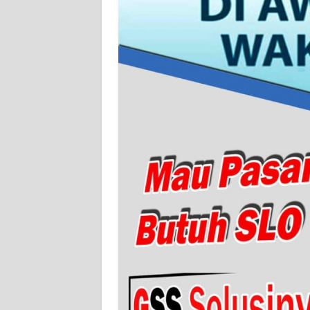
WN
SERAMBI
WN
JAMBI
WN
SULTRA
WN
NTB
WN
SULTENG
WN
SULBAR