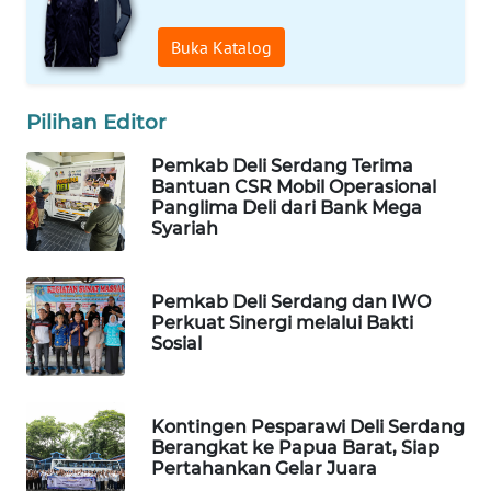
PORTAL
Buka Katalog
KONSUMEN
Pilihan Editor
FORWAMKI
Pemkab Deli Serdang Terima
ALPERKLINAS
Bantuan CSR Mobil Operasional
Panglima Deli dari Bank Mega
Syariah
FORJASIDA
TAMBANG
Pemkab Deli Serdang dan IWO
NEWS
Perkuat Sinergi melalui Bakti
Sosial
SITUNGIR
NEWS
Kontingen Pesparawi Deli Serdang
Berangkat ke Papua Barat, Siap
SIDIKALANG
Pertahankan Gelar Juara
NEWS