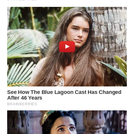
WAHANA
DESA
WISATA
LAPAK
WAHANA
Wahana
Network
KONSUMEN
LISTRIK
MASYARAKAT
KELISTRIKAN
WALINKI
ID