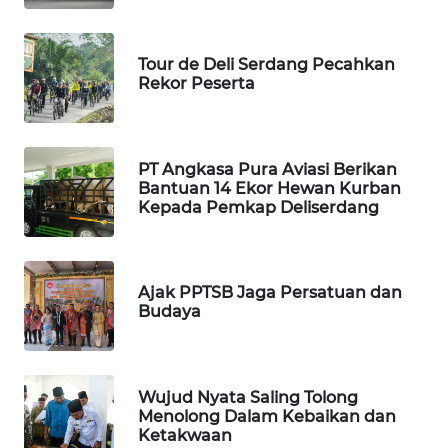
SIBARAGAS
Tour de Deli Serdang Pecahkan
NEWS
Rekor Peserta
METRO
SIANTAR
NEWS
PT Angkasa Pura Aviasi Berikan
Bantuan 14 Ekor Hewan Kurban
Kepada Pemkap Deliserdang
METRO
MEDAN
NEWS
Ajak PPTSB Jaga Persatuan dan
METRO
Budaya
JAKARTA
NEWS
Wujud Nyata Saling Tolong
KRT
Menolong Dalam Kebaikan dan
NEWS
Ketakwaan