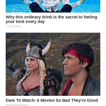
WAHANA
SPORT
WAHANA
UMKM
WAHANA
SELEB
WAHANA
PERSONA
WAHANA
OTOMOTIF
WAHANA
HEALTH