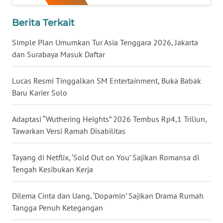
WN
Berita Terkait
MALUKU
Simple Plan Umumkan Tur Asia Tenggara 2026, Jakarta
dan Surabaya Masuk Daftar
WN
MALUT
Lucas Resmi Tinggalkan SM Entertainment, Buka Babak
WN
Baru Karier Solo
DAIRI
Adaptasi “Wuthering Heights” 2026 Tembus Rp4,1 Triliun,
WN
Tawarkan Versi Ramah Disabilitas
DANAU
TOBA
Tayang di Netflix, ‘Sold Out on You’ Sajikan Romansa di
Tengah Kesibukan Kerja
WN
NIAS
Dilema Cinta dan Uang, ‘Dopamin’ Sajikan Drama Rumah
Tangga Penuh Ketegangan
WN
LANGKAT