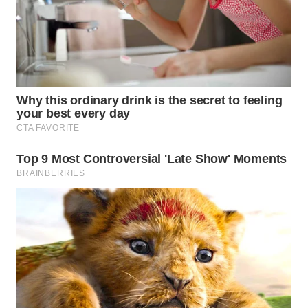
WN
INDRAMAYU
WN
KUNINGAN
WN
MAJALENGKA
WN
SUBANG
WN
SUKABUMI
WN
PURWAKARTA