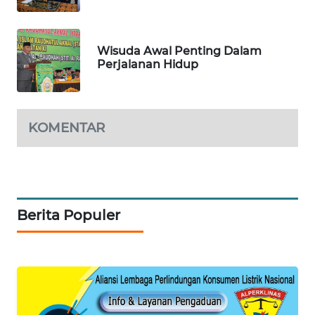
KARING
NEWS
Wisuda Awal Penting Dalam
Perjalanan Hidup
JURNAL
MARITIM
HUMBANG
KOMENTAR
NEWS
GARONGGANG
NEWS
Berita Populer
FISUELRI
ID
ENERGI
NEWS