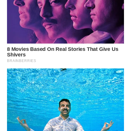
WAHANA
LISTRIK
WAHANA
TRAVEL
WAHANA
TV
WAHANANEWS
ID
WAHANANEWS
CO ID
WAHANANEWS
NET