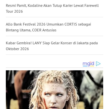
Resmi Pamit, Kodaline Akan Tutup Karier Lewat Farewell
Tour 2026
WN
TAPANULI
SELATAN
Allo Bank Festival 2026 Umumkan CORTIS sebagai
Bintang Utama, COER Antusias
WN
TANJUNG
Kabar Gembira! LANY Siap Gelar Konser di Jakarta pada
LESUNG
Oktober 2026
WN
KARO
WN
SIMALUNGUN
WN
LABUHANBATU