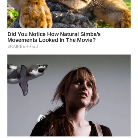
WN
PRIANGAN
TIMUR
WN
SEMARANG
WN
SOLO
WN
BOROBUDUR
WN
MADURA
WN
SURABAYA