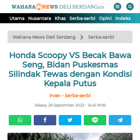
Utama
Nusantara
Khas
Serba-serbi
Opini
Indeks
WAHANA
Tutup
TV
Wahana News Deli Serdang
Serba-serbi
Honda Scoopy VS Becak Bawa
UTAMA
Seng, Bidan Puskesmas
NUSANTARA
Silindak Tewas dengan Kondisi
Kepala Putus
KHAS
Irvan - Serba-serbi
Selasa, 26 September 2023 - 14:41 WIB
SERBA-
SERBI
OPINI