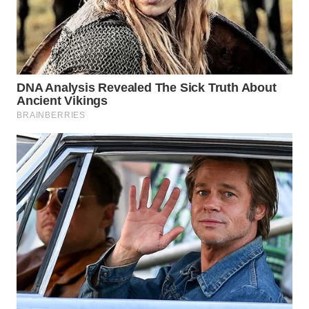
WN
TAPANULI
TENGAH
WN DELI
SERDANG
WN
TEBING
TINGGI
WN
PAKPAK
WN
KARAWANG
WN