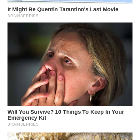
BEKASI
WN
BOGOR
WN
DEPOK
WN
TAPANULI
UTARA
WN
SAMOSIR
WN
PADANG
LAWAS