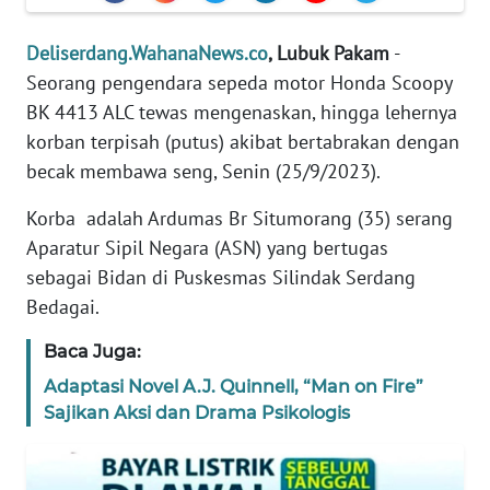
REDAKSI
Deliserdang.WahanaNews.co
, Lubuk Pakam
-
KARIR
Seorang pengendara sepeda motor Honda Scoopy
BK 4413 ALC tewas mengenaskan, hingga lehernya
DISCLAIMER
korban terpisah (putus) akibat bertabrakan dengan
becak membawa seng, Senin (25/9/2023).
Wahana
News
Korba adalah Ardumas Br Situmorang (35) serang
Regional
Aparatur Sipil Negara (ASN) yang bertugas
sebagai Bidan di Puskesmas Silindak Serdang
WN
Bedagai.
SUMUT
Baca Juga:
WN
Adaptasi Novel A.J. Quinnell, “Man on Fire”
JAKARTA
Sajikan Aksi dan Drama Psikologis
WN
JABAR