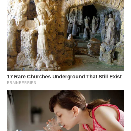
WN
SUMEDANG
WN
CIANJUR
WN
KEPULAUAN
SERIBU
WN
TANGERANG
WN
BINJAI
WN
CIREBON