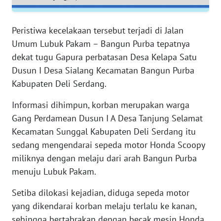
WN
Peristiwa kecelakaan tersebut terjadi di Jalan
SERAMBI
Umum Lubuk Pakam – Bangun Purba tepatnya
dekat tugu Gapura perbatasan Desa Kelapa Satu
WN
Dusun I Desa Sialang Kecamatan Bangun Purba
JAMBI
Kabupaten Deli Serdang.
WN
Informasi dihimpun, korban merupakan warga
SULTRA
Gang Perdamean Dusun I A Desa Tanjung Selamat
Kecamatan Sunggal Kabupaten Deli Serdang itu
WN
sedang mengendarai sepeda motor Honda Scoopy
NTB
miliknya dengan melaju dari arah Bangun Purba
menuju Lubuk Pakam.
WN
SULTENG
Setiba dilokasi kejadian, diduga sepeda motor
yang dikendarai korban melaju terlalu ke kanan,
WN
sehingga bertabrakan dengan becak mesin Honda
SULBAR