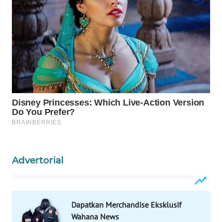
MAWAKA
ID
MARTABAT
NET
PLN
WATCH
MKLI
Advertorial
LPKKI
LKKI
Dapatkan Merchandise Eksklusif
KOPEKLIN
Wahana News