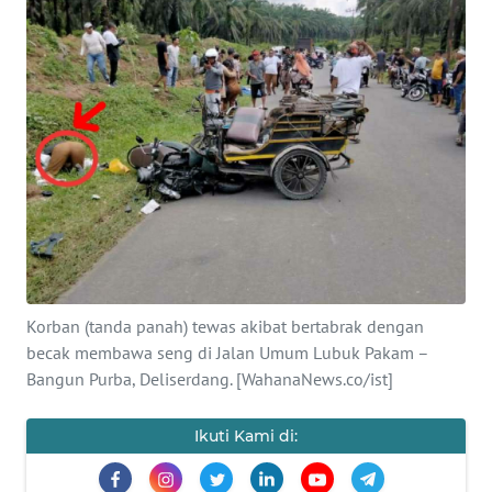
Informasi
INDEKS
BERITA
KONTAK
KAMI
INFO
IKLAN
TENTANG
Korban (tanda panah) tewas akibat bertabrak dengan
KAMI
becak membawa seng di Jalan Umum Lubuk Pakam –
Bangun Purba, Deliserdang. [WahanaNews.co/ist]
PEDOMAN
MEDIA
Ikuti Kami di:
SIBER