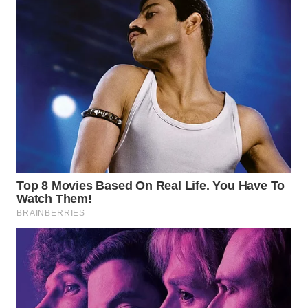
Wahana
Media
Group
WAHANA
NEWS
WAHANA
TANI
WAHANA
ADVOKAT
WAHANA
INFRASTRUKTUR
WAHANA
KONSUMEN