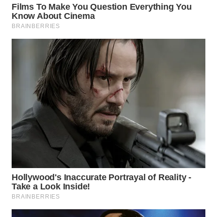
WN
NATUNA
WN
BINTAN
WN
MANDALIKA
WN
LIKUPANG
WN
LABUANBAJO
WN
BORNEO