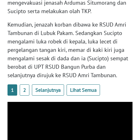
mengevakuasi jenasah Ardumas Situmorang dan
Sucipto serta melakukan olah TKP.
WN
NUSANTARA
Kemudian, jenazah korban dibawa ke RSUD Amri
Tambunan di Lubuk Pakam. Sedangkan Sucipto
WN
mengalami luka robek di kepala, luka lecet di
JOGJA
pergelangan tangan kiri, memar di kaki kiri juga
mengalami sesak di dada dan ia (Sucipto) sempat
WN
berobat di UPT RSUD Bangun Purba dan
JATIM
selanjutnya dirujuk ke RSUD Amri Tambunan.
WN
BALI
1
2
Selanjutnya
Lihat Semua
WN
KALBAR
WN
KALTENG