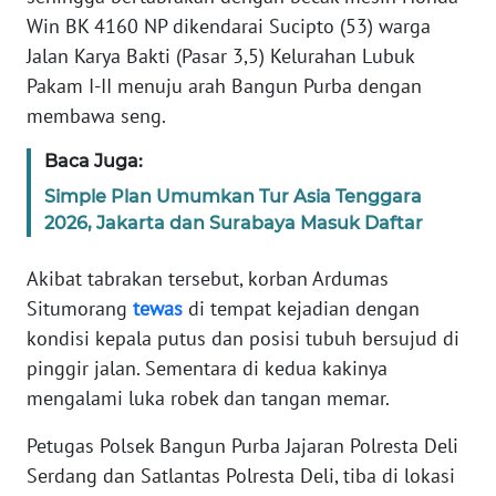
Win BK 4160 NP dikendarai Sucipto (53) warga
WN
Jalan Karya Bakti (Pasar 3,5) Kelurahan Lubuk
BABEL
Pakam I-II menuju arah Bangun Purba dengan
membawa seng.
WN
SUMBAR
Baca Juga:
Simple Plan Umumkan Tur Asia Tenggara
WN
2026, Jakarta dan Surabaya Masuk Daftar
SUMSEL
Akibat tabrakan tersebut, korban Ardumas
WN
Situmorang
tewas
di tempat kejadian dengan
BENGKULU
kondisi kepala putus dan posisi tubuh bersujud di
pinggir jalan. Sementara di kedua kakinya
WN
mengalami luka robek dan tangan memar.
LAMPUNG
Petugas Polsek Bangun Purba Jajaran Polresta Deli
WN
Serdang dan Satlantas Polresta Deli, tiba di lokasi
JATENG