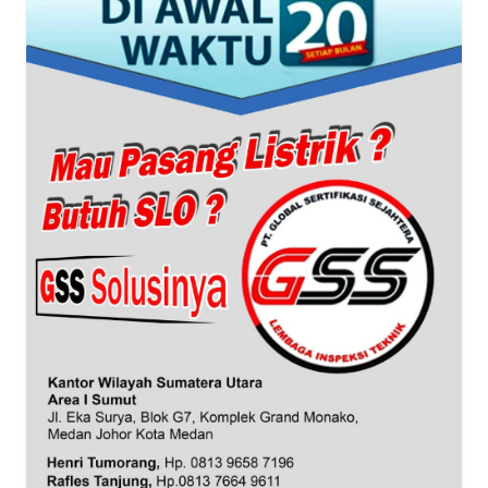
WN
BANTEN
WN
NTT
WN
KEPRI
WN
PAPUA
WN
PAPUA
BARAT
WN
RIAU