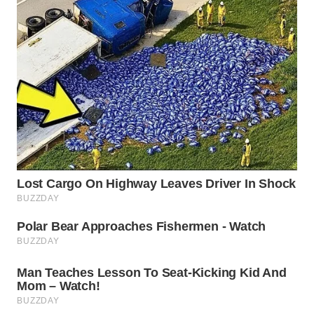
Wahana
Media
Group
WAHANA
NEWS
WAHANA
TANI
WAHANA
ADVOKAT
WAHANA
INFRASTRUKTUR
WAHANA
KONSUMEN