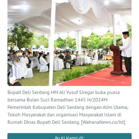
Informasi
INDEKS
BERITA
KONTAK
KAMI
INFO
IKLAN
TENTANG
Bupati Deli Serdang HM Ali Yusuf Siregar buka puasa
KAMI
bersama Bulan Suci Ramadhan 1445 H/2024M
Pemerintah Kabupaten Deli Serdang dengan Alim Ulama,
PEDOMAN
Tokoh Masyarakat dan organisasi Masyarakat Islam di
MEDIA
Rumah Dinas Bupati Deli Serdang. [WahanaNews.co/ist]
SIBER
Ikuti Kami di: