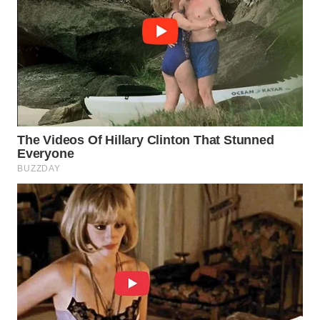
WAHANA
SPORT
WAHANA
UMKM
WAHANA
SELEB
WAHANA
PERSONA
WAHANA
OTOMOTIF
WAHANA
HEALTH