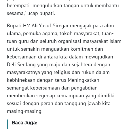
berempati mengulurkan tangan untuk membantu
sesama," ucap bupati.
WN
BABEL
Bupati HM Ali Yusuf Siregar mengajak para alim
ulama, pemuka agama, tokoh masyarakat, tuan-
WN
tuan guru dan seluruh organisasi masyarakat Islam
SUMBAR
untuk semakin menguatkan komitmen dan
kebersamaan di antara kita dalam mewujudkan
WN
SUMSEL
Deli Serdang yang maju dan sejahtera dengan
masyarakatnya yang religius dan rukun dalam
WN
kebhinekaan dengan terus Meningkatkan
BENGKULU
semangat kebersamaan dan pengabdian
memberikan segenap kemampuan yang dimiliki
WN
sesuai dengan peran dan tanggung jawab kita
LAMPUNG
masing-masing.
WN
Baca Juga:
JATENG