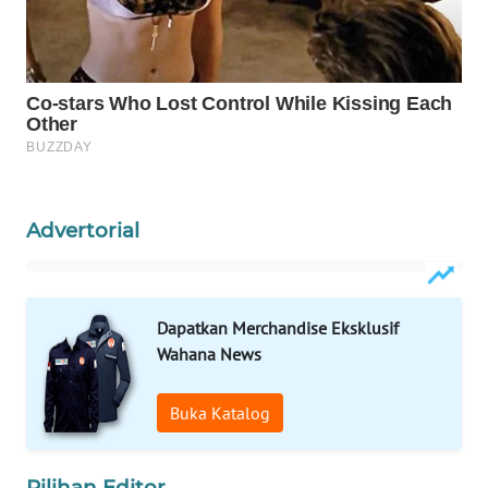
WAHANA
DESA
WISATA
LAPAK
WAHANA
Wahana
Advertorial
Network
KONSUMEN
LISTRIK
Dapatkan Merchandise Eksklusif
Wahana News
MASYARAKAT
KELISTRIKAN
Buka Katalog
WALINKI
Pilihan Editor
ID