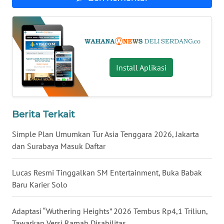
WN
MALUKU
WN
MALUT
Install Aplikasi
WN
DAIRI
Berita Terkait
WN
Simple Plan Umumkan Tur Asia Tenggara 2026, Jakarta
DANAU
dan Surabaya Masuk Daftar
TOBA
Lucas Resmi Tinggalkan SM Entertainment, Buka Babak
WN
Baru Karier Solo
NIAS
Adaptasi “Wuthering Heights” 2026 Tembus Rp4,1 Triliun,
WN
Tawarkan Versi Ramah Disabilitas
LANGKAT