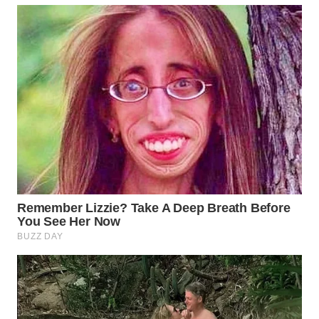
WAHANA
LISTRIK
WAHANA
TRAVEL
WAHANA
TV
WAHANANEWS
ID
WAHANANEWS
CO ID
WAHANANEWS
NET