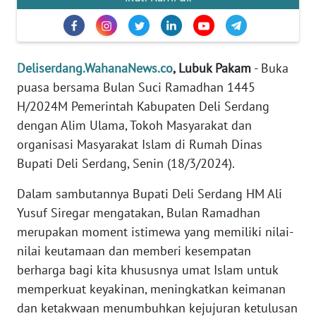
REDAKSI
KARIR
Deliserdang.WahanaNews.co
, Lubuk Pakam
- Buka
DISCLAIMER
puasa bersama Bulan Suci Ramadhan 1445
H/2024M Pemerintah Kabupaten Deli Serdang
Wahana
dengan Alim Ulama, Tokoh Masyarakat dan
News
organisasi Masyarakat Islam di Rumah Dinas
Regional
Bupati Deli Serdang, Senin (18/3/2024).
WN
Dalam sambutannya Bupati Deli Serdang HM Ali
SUMUT
Yusuf Siregar mengatakan, Bulan Ramadhan
merupakan moment istimewa yang memiliki nilai-
WN
nilai keutamaan dan memberi kesempatan
JAKARTA
berharga bagi kita khususnya umat Islam untuk
memperkuat keyakinan, meningkatkan keimanan
WN
JABAR
dan ketakwaan menumbuhkan kejujuran ketulusan