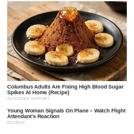
WN
PRIANGAN
TIMUR
WN
SEMARANG
WN
SOLO
WN
BOROBUDUR
WN
MADURA
WN
SURABAYA