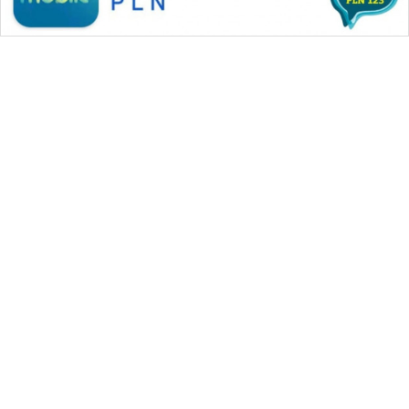
WAHANA MEDIA GROUP
|
|
|
WAHANA NEWS co
WAHANA TANI
WAHANA ADVOKAT
|
|
WAHANA INFRASTRUKTUR
WAHANA KONSUMEN
|
|
|
WAHANA LISTRIK
WAHANA TRAVEL
WAHANA TV
|
|
|
WAHANANEWS id
WAHANANEWS CO ID
WAHANANEWS NET
|
|
|
WAHANA SPORT ID
Wahana UMKM
Wahana Seleb
|
|
|
Wahana Persona
Wahana Otomotif
Wahana Health
|
Wahana Desa Wisata
Lapak Wahana