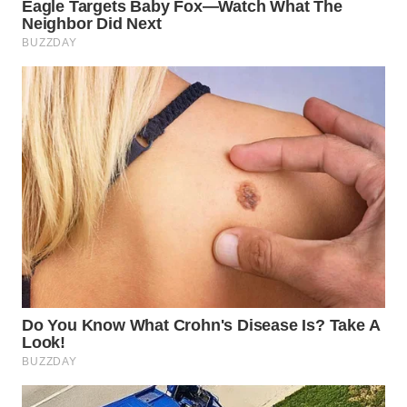
WN
NATUNA
WN
BINTAN
WN
MANDALIKA
WN
LIKUPANG
WN
LABUANBAJO
WN
BORNEO