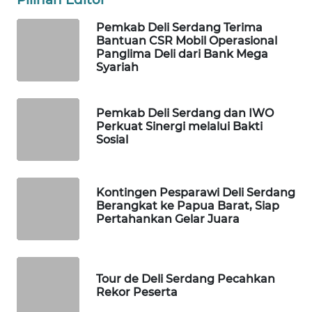
Pemkab Deli Serdang Terima
MAWAKA
Bantuan CSR Mobil Operasional
ID
Panglima Deli dari Bank Mega
Syariah
MARTABAT
NET
Pemkab Deli Serdang dan IWO
Perkuat Sinergi melalui Bakti
PLN
Sosial
WATCH
MKLI
Kontingen Pesparawi Deli Serdang
Berangkat ke Papua Barat, Siap
Pertahankan Gelar Juara
LPKKI
LKKI
Tour de Deli Serdang Pecahkan
Rekor Peserta
KOPEKLIN