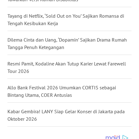
Tayang di Netflix, ‘Sold Out on You’ Sajikan Romansa di
WN
TAPANULI
Tengah Kesibukan Kerja
SELATAN
Dilema Cinta dan Uang, ‘Dopamin’ Sajikan Drama Rumah
WN
Tangga Penuh Ketegangan
TANJUNG
LESUNG
Resmi Pamit, Kodaline Akan Tutup Karier Lewat Farewell
Tour 2026
WN
KARO
Allo Bank Festival 2026 Umumkan CORTIS sebagai
Bintang Utama, COER Antusias
WN
SIMALUNGUN
Kabar Gembira! LANY Siap Gelar Konser di Jakarta pada
Oktober 2026
WN
LABUHANBATU