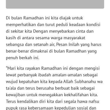
WN
Di bulan Ramadhan ini kita diajak untuk
SERAMBI
memperhatikan dan turut peduli keadaan kondisi
di sekitar kita Dengan menyebarkan cinta dan
WN
JAMBI
kasih di antara sesama warga masyarakat
sebangsa dan setanah air, Pesan Inilah yang harus
WN
benar-benar dimaknai di bulan Ramadhan yang
SULTRA
penuh berkah ini.
WN
“Mari kita rayakan Ramadhan ini dengan mengisi
NTB
lewat perbanyak ibadah amalan-amalan sebagai
wujud kepatuhan kita kepada Allah Subhanahu wa
WN
ta'ala dan terus berusaha berbuat baik sebagai
SULTENG
kewajiban untuk menegakkan kekhalifahan kita.
Terus kendalikan diri kita dari segala hawa nafsu
WN
pupuk rasa kebersamaan kepedulian sosial dan
SULBAR