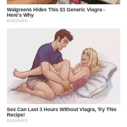
WN
INDRAMAYU
WN
KUNINGAN
WN
MAJALENGKA
WN
SUBANG
WN
SUKABUMI
WN
PURWAKARTA