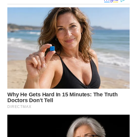
WN
TAPANULI
TENGAH
WN DELI
SERDANG
WN
TEBING
TINGGI
WN
PAKPAK
WN
KARAWANG
WN