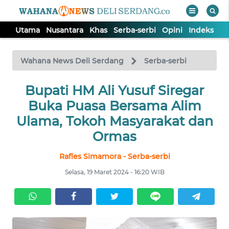
Utama
Nusantara
Khas
Serba-serbi
Opini
Indeks
WAHANA
Tutup
TV
Wahana News Deli Serdang
Serba-serbi
Bupati HM Ali Yusuf Siregar
UTAMA
Buka Puasa Bersama Alim
NUSANTARA
Ulama, Tokoh Masyarakat dan
Ormas
KHAS
Rafles Simamora - Serba-serbi
Selasa, 19 Maret 2024 - 16:20 WIB
SERBA-
SERBI
OPINI