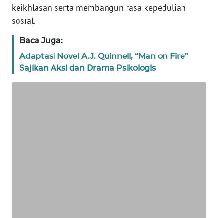
keikhlasan serta membangun rasa kepedulian
WN
sosial.
BANTEN
Baca Juga:
WN
Adaptasi Novel A.J. Quinnell, “Man on Fire”
NTT
Sajikan Aksi dan Drama Psikologis
WN
KEPRI
WN
PAPUA
WN
PAPUA
BARAT
WN
RIAU