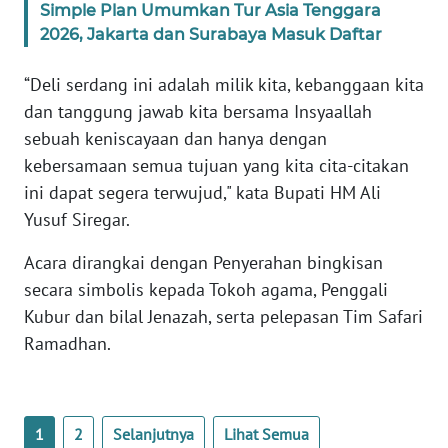
Simple Plan Umumkan Tur Asia Tenggara
2026, Jakarta dan Surabaya Masuk Daftar
WN
NUSANTARA
“Deli serdang ini adalah milik kita, kebanggaan kita
dan tanggung jawab kita bersama Insyaallah
WN
sebuah keniscayaan dan hanya dengan
JOGJA
kebersamaan semua tujuan yang kita cita-citakan
ini dapat segera terwujud," kata Bupati HM Ali
WN
JATIM
Yusuf Siregar.
Acara dirangkai dengan Penyerahan bingkisan
WN
BALI
secara simbolis kepada Tokoh agama, Penggali
Kubur dan bilal Jenazah, serta pelepasan Tim Safari
WN
Ramadhan.
KALBAR
WN
1
2
Selanjutnya
Lihat Semua
KALTENG