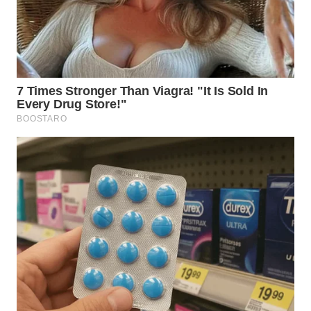
WN
SUMEDANG
WN
CIANJUR
WN
KEPULAUAN
SERIBU
WN
TANGERANG
WN
BINJAI
WN
CIREBON