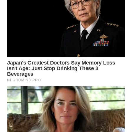
BEKASI
WN
BOGOR
WN
DEPOK
WN
TAPANULI
UTARA
WN
SAMOSIR
WN
PADANG
LAWAS