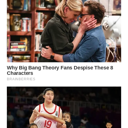
Wahana
Media
Group
WAHANA
NEWS
WAHANA
TANI
WAHANA
ADVOKAT
WAHANA
INFRASTRUKTUR
WAHANA
KONSUMEN