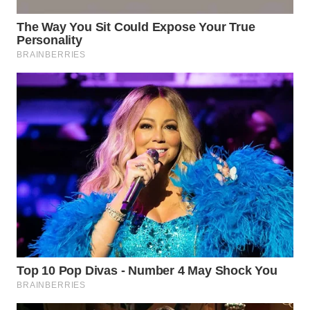
WAHANA
SPORT
WAHANA
UMKM
WAHANA
SELEB
WAHANA
PERSONA
WAHANA
OTOMOTIF
WAHANA
HEALTH