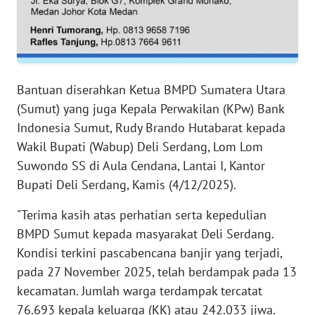
WN
SERAMBI
Bantuan diserahkan Ketua BMPD Sumatera Utara
WN
JAMBI
(Sumut) yang juga Kepala Perwakilan (KPw) Bank
Indonesia Sumut, Rudy Brando Hutabarat kepada
WN
Wakil Bupati (Wabup) Deli Serdang, Lom Lom
SULTRA
Suwondo SS di Aula Cendana, Lantai I, Kantor
Bupati Deli Serdang, Kamis (4/12/2025).
WN
NTB
"Terima kasih atas perhatian serta kepedulian
BMPD Sumut kepada masyarakat Deli Serdang.
WN
Kondisi terkini pascabencana banjir yang terjadi,
SULTENG
pada 27 November 2025, telah berdampak pada 13
kecamatan. Jumlah warga terdampak tercatat
WN
76.693 kepala keluarga (KK) atau 242.033 jiwa.
SULBAR