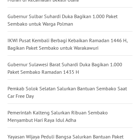
Gubernur Sulbar Suhardi Duka Bagikan 1.000 Paket
WN
TAPANULI
Sembako untuk Warga Polman
SELATAN
IKWI Pusat Kembali Berbagi Kebaikan Ramadan 1446 H,
WN
Bagikan Paket Sembako untuk Warakawuri
TANJUNG
LESUNG
Gubernur Sulawesi Barat Suhardi Duka Bagikan 1.000
Paket Sembako Ramadan 1435 H
WN
KARO
Pemkab Solok Selatan Salurkan Bantuan Sembako Saat
Car Free Day
WN
SIMALUNGUN
Pemerintah Kalteng Salurkan Ribuan Sembako
Menyambut Hari Raya Idul Adha
WN
LABUHANBATU
Yayasan Wijaya Peduli Bangsa Salurkan Bantuan Paket