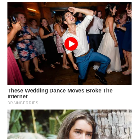
BEKASI
WN
BOGOR
WN
DEPOK
WN
TAPANULI
UTARA
WN
SAMOSIR
WN
PADANG
LAWAS