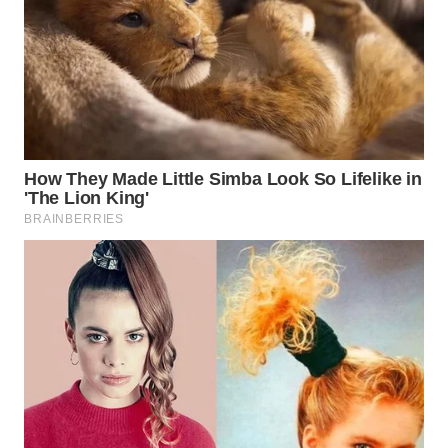
MAWAKA
ID
MARTABAT
NET
PLN
WATCH
MKLI
LPKKI
LKKI
KOPEKLIN