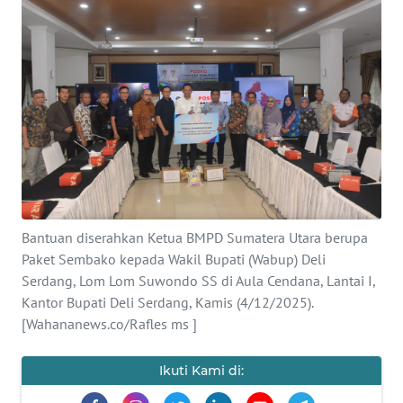
Informasi
INDEKS
BERITA
KONTAK
KAMI
INFO
IKLAN
Bantuan diserahkan Ketua BMPD Sumatera Utara berupa
Paket Sembako kepada Wakil Bupati (Wabup) Deli
TENTANG
Serdang, Lom Lom Suwondo SS di Aula Cendana, Lantai I,
KAMI
Kantor Bupati Deli Serdang, Kamis (4/12/2025).
[Wahananews.co/Rafles ms ]
PEDOMAN
MEDIA
SIBER
Ikuti Kami di: