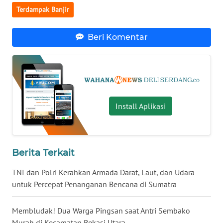
Terdampak Banjir
WN
MALUKU
Beri Komentar
WN
MALUT
WN
DAIRI
Install Aplikasi
WN
DANAU
TOBA
Berita Terkait
TNI dan Polri Kerahkan Armada Darat, Laut, dan Udara
WN
untuk Percepat Penanganan Bencana di Sumatra
NIAS
Membludak! Dua Warga Pingsan saat Antri Sembako
WN
Murah di Kecamatan Bekasi Utara
LANGKAT