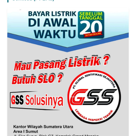
WN
BANTEN
WN
NTT
WN
KEPRI
WN
PAPUA
WN
PAPUA
BARAT
WN
RIAU