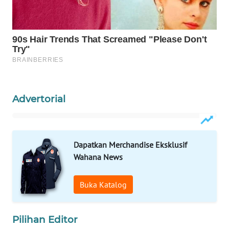
PORTAL
KONSUMEN
FORWAMKI
ALPERKLINAS
Advertorial
FORJASIDA
TAMBANG
Dapatkan Merchandise Eksklusif
NEWS
Wahana News
SITUNGIR
Buka Katalog
NEWS
SIDIKALANG
Pilihan Editor
NEWS