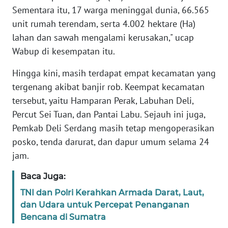
Sementara itu, 17 warga meninggal dunia, 66.565
unit rumah terendam, serta 4.002 hektare (Ha)
WN
BABEL
lahan dan sawah mengalami kerusakan," ucap
Wabup di kesempatan itu.
WN
Hingga kini, masih terdapat empat kecamatan yang
SUMBAR
tergenang akibat banjir rob. Keempat kecamatan
tersebut, yaitu Hamparan Perak, Labuhan Deli,
WN
SUMSEL
Percut Sei Tuan, dan Pantai Labu. Sejauh ini juga,
Pemkab Deli Serdang masih tetap mengoperasikan
WN
posko, tenda darurat, dan dapur umum selama 24
BENGKULU
jam.
WN
Baca Juga:
LAMPUNG
TNI dan Polri Kerahkan Armada Darat, Laut,
dan Udara untuk Percepat Penanganan
WN
Bencana di Sumatra
JATENG