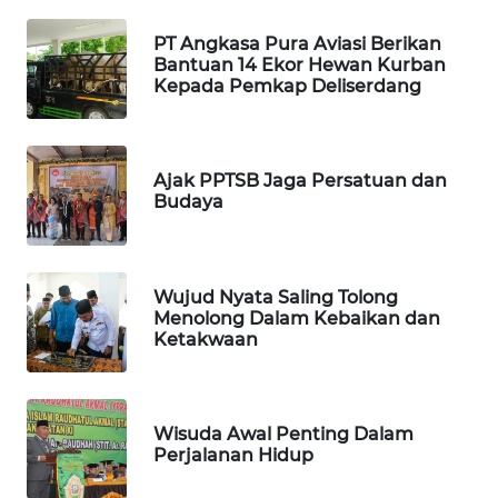
KARING
PT Angkasa Pura Aviasi Berikan
NEWS
Bantuan 14 Ekor Hewan Kurban
Kepada Pemkap Deliserdang
JURNAL
MARITIM
Ajak PPTSB Jaga Persatuan dan
HUMBANG
Budaya
NEWS
GARONGGANG
Wujud Nyata Saling Tolong
NEWS
Menolong Dalam Kebaikan dan
Ketakwaan
FISUELRI
ID
Wisuda Awal Penting Dalam
ENERGI
Perjalanan Hidup
NEWS