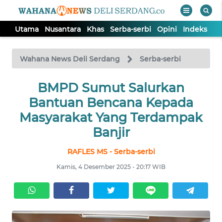
Utama
Nusantara
Khas
Serba-serbi
Opini
Indeks
WAHANA
Tutup
TV
Wahana News Deli Serdang
Serba-serbi
BMPD Sumut Salurkan
UTAMA
Bantuan Bencana Kepada
NUSANTARA
Masyarakat Yang Terdampak
Banjir
KHAS
RAFLES MS - Serba-serbi
Kamis, 4 Desember 2025 - 20:17 WIB
SERBA-
SERBI
OPINI