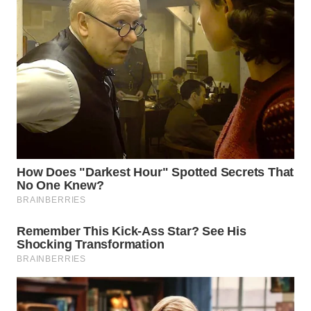
WN
NATUNA
WN
BINTAN
WN
MANDALIKA
WN
LIKUPANG
WN
LABUANBAJO
WN
BORNEO