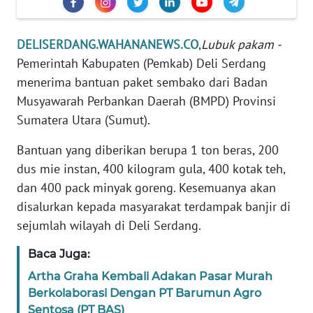
REDAKSI
DELISERDANG.WAHANANEWS.CO
,
Lubuk pakam -
KARIR
Pemerintah Kabupaten (Pemkab) Deli Serdang
menerima bantuan paket sembako dari Badan
DISCLAIMER
Musyawarah Perbankan Daerah (BMPD) Provinsi
Sumatera Utara (Sumut).
Wahana
News
Regional
Bantuan yang diberikan berupa 1 ton beras, 200
dus mie instan, 400 kilogram gula, 400 kotak teh,
WN
dan 400 pack minyak goreng. Kesemuanya akan
SUMUT
disalurkan kepada masyarakat terdampak banjir di
sejumlah wilayah di Deli Serdang.
WN
JAKARTA
Baca Juga:
Artha Graha Kembali Adakan Pasar Murah
WN
Berkolaborasi Dengan PT Barumun Agro
JABAR
Sentosa (PT BAS)