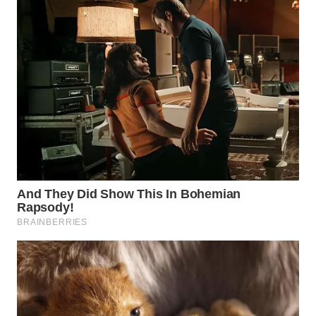
WAHANA
DESA
WISATA
LAPAK
WAHANA
Wahana
Network
KONSUMEN
LISTRIK
MASYARAKAT
KELISTRIKAN
WALINKI
ID