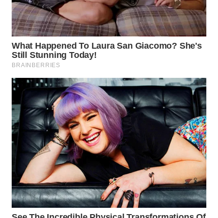
WN
INDRAMAYU
WN
KUNINGAN
WN
MAJALENGKA
WN
SUBANG
WN
SUKABUMI
WN
PURWAKARTA