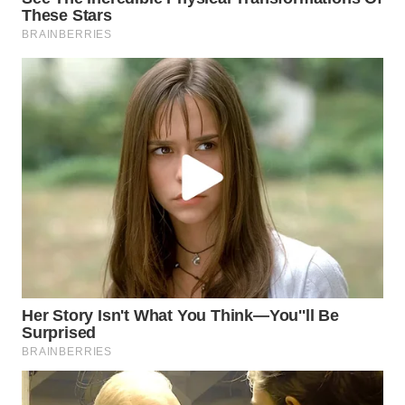
WN
PRIANGAN
TIMUR
WN
SEMARANG
WN
SOLO
WN
BOROBUDUR
WN
MADURA
WN
SURABAYA