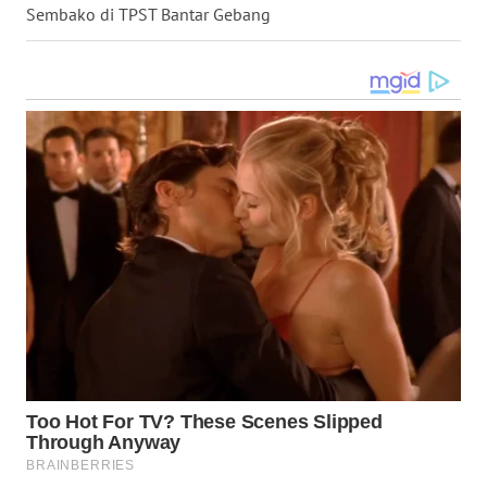
Sembako di TPST Bantar Gebang
WN
TAPANULI
TENGAH
WN DELI
SERDANG
WN
TEBING
TINGGI
WN
PAKPAK
WN
KARAWANG
WN