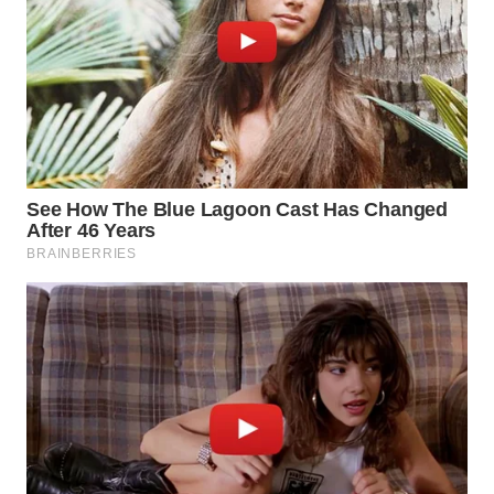
WN
SUMEDANG
WN
CIANJUR
WN
KEPULAUAN
SERIBU
WN
TANGERANG
WN
BINJAI
WN
CIREBON