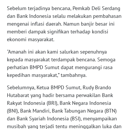
Sebelum terjadinya bencana, Pemkab Deli Serdang
WN
dan Bank Indonesia selalu melakukan pembahasan
NUSANTARA
mengenai inflasi daerah. Namun banjir besar ini
memberi dampak signifikan terhadap kondisi
WN
ekonomi masyarakat.
JOGJA
"Amanah ini akan kami salurkan sepenuhnya
WN
kepada masyarakat terdampak bencana. Semoga
JATIM
perhatian BMPD Sumut dapat mengurangi rasa
kepedihan masyarakat,” tambahnya.
WN
BALI
Sebelumnya, Ketua BMPD Sumut, Rudy Brando
Hutabarat yang hadir bersama perwakilan Bank
WN
Rakyat Indonesia (BRI), Bank Negara Indonesia
KALBAR
(BNI), Bank Mandiri, Bank Tabungan Negara (BTN)
dan Bank Syariah Indonesia (BSI), menyampaikan
WN
KALTENG
musibah yang terjadi tentu meninggalkan luka dan