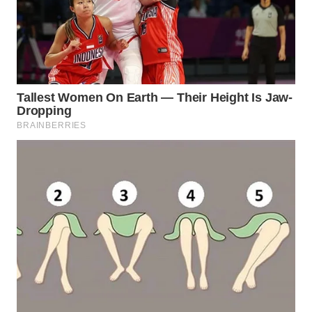
WAHANA
LISTRIK
WAHANA
TRAVEL
WAHANA
TV
WAHANANEWS
ID
WAHANANEWS
CO ID
WAHANANEWS
NET