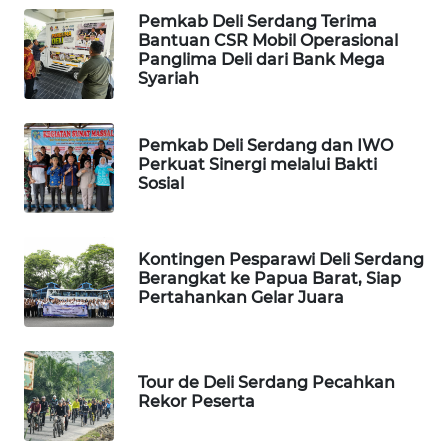
Pemkab Deli Serdang Terima
Bantuan CSR Mobil Operasional
SIBARAGAS
Panglima Deli dari Bank Mega
NEWS
Syariah
METRO
SIANTAR
Pemkab Deli Serdang dan IWO
NEWS
Perkuat Sinergi melalui Bakti
Sosial
METRO
MEDAN
NEWS
Kontingen Pesparawi Deli Serdang
Berangkat ke Papua Barat, Siap
Pertahankan Gelar Juara
METRO
JAKARTA
NEWS
Tour de Deli Serdang Pecahkan
Rekor Peserta
KRT
NEWS