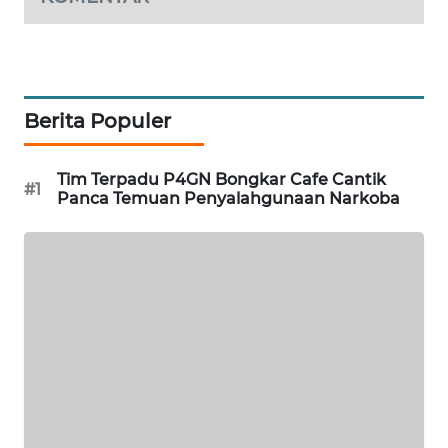
SIBARAGAS
NEWS
Berita Populer
METRO
SIANTAR
NEWS
Tim Terpadu P4GN Bongkar Cafe Cantik
#1
Panca Temuan Penyalahgunaan Narkoba
METRO
MEDAN
NEWS
METRO
JAKARTA
NEWS
KRT
NEWS