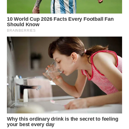
WN
NATUNA
WN
BINTAN
WN
MANDALIKA
WN
LIKUPANG
WN
LABUANBAJO
WN
BORNEO