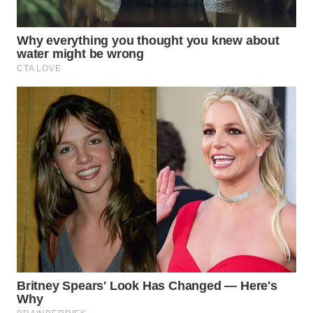
BEKASI
WN
BOGOR
WN
DEPOK
WN
TAPANULI
UTARA
WN
SAMOSIR
WN
PADANG
LAWAS