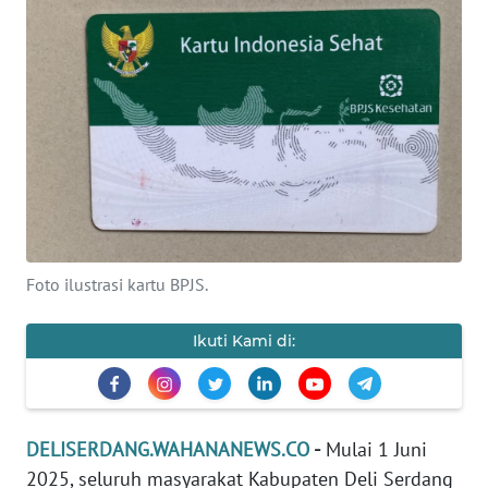
Informasi
INDEKS
BERITA
KONTAK
KAMI
INFO
IKLAN
Foto ilustrasi kartu BPJS.
TENTANG
KAMI
Ikuti Kami di:
PEDOMAN
MEDIA
SIBER
DELISERDANG.WAHANANEWS.CO
-
Mulai 1 Juni
2025, seluruh masyarakat Kabupaten Deli Serdang