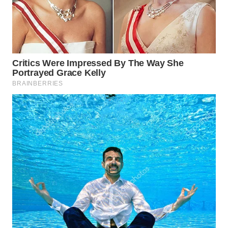
WAHANA
SPORT
WAHANA
UMKM
WAHANA
SELEB
WAHANA
PERSONA
WAHANA
OTOMOTIF
WAHANA
HEALTH