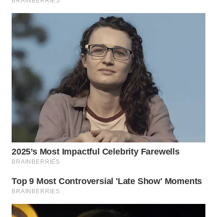
WN
SUMEDANG
WN
CIANJUR
WN
KEPULAUAN
SERIBU
WN
TANGERANG
WN
BINJAI
WN
CIREBON