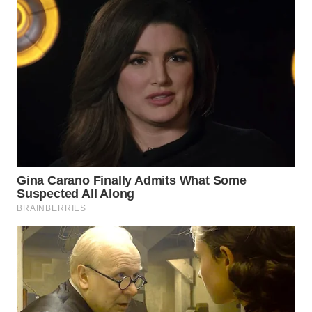
WN
INDRAMAYU
WN
KUNINGAN
WN
MAJALENGKA
WN
SUBANG
WN
SUKABUMI
WN
PURWAKARTA