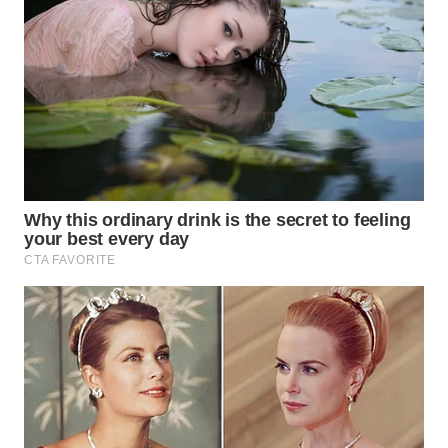
WAHANA
LISTRIK
WAHANA
TRAVEL
WAHANA
TV
WAHANANEWS
ID
WAHANANEWS
CO ID
WAHANANEWS
NET