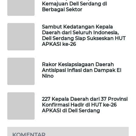
Kemajuan Deli Serdang di
Berbagai Sektor
PORTAL
KONSUMEN
Sambut Kedatangan Kepala
Daerah dari Seluruh Indonesia,
FORWAMKI
Deli Serdang Siap Sukseskan HUT
APKASI ke-26
ALPERKLINAS
Rakor Kesiapsiagaan Daerah
FORJASIDA
Antisipasi Inflasi dan Dampak El
Nino
TAMBANG
NEWS
227 Kepala Daerah dari 37 Provinsi
Konfirmasi Hadir di HUT ke-26
SITUNGIR
APKASI di Deli Serdang
NEWS
SIDIKALANG
NEWS
KOMENTAR