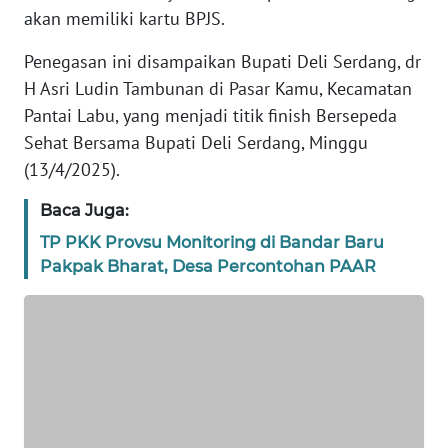
REDAKSI
akan memiliki kartu BPJS.
Penegasan ini disampaikan Bupati Deli Serdang, dr
KARIR
H Asri Ludin Tambunan di Pasar Kamu, Kecamatan
Pantai Labu, yang menjadi titik finish Bersepeda
DISCLAIMER
Sehat Bersama Bupati Deli Serdang, Minggu
(13/4/2025).
Wahana
News
Regional
Baca Juga:
TP PKK Provsu Monitoring di Bandar Baru
WN
Pakpak Bharat, Desa Percontohan PAAR
SUMUT
WN
JAKARTA
WN
JABAR