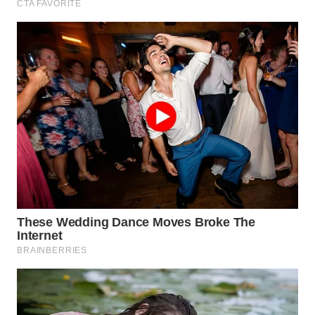
Wahana
Media
Group
WAHANA
NEWS
WAHANA
TANI
WAHANA
ADVOKAT
WAHANA
INFRASTRUKTUR
WAHANA
KONSUMEN