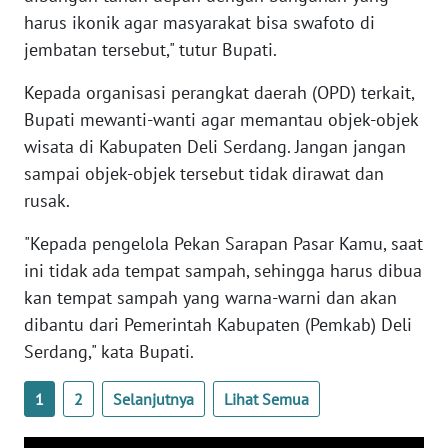
harus ikonik agar masyarakat bisa swafoto di
jembatan tersebut," tutur Bupati.
WN
BABEL
Kepada organisasi perangkat daerah (OPD) terkait,
Bupati mewanti-wanti agar memantau objek-objek
WN
SUMBAR
wisata di Kabupaten Deli Serdang. Jangan jangan
sampai objek-objek tersebut tidak dirawat dan
WN
rusak.
SUMSEL
"Kepada pengelola Pekan Sarapan Pasar Kamu, saat
ini tidak ada tempat sampah, sehingga harus dibua
WN
BENGKULU
kan tempat sampah yang warna-warni dan akan
dibantu dari Pemerintah Kabupaten (Pemkab) Deli
WN
Serdang," kata Bupati.
LAMPUNG
1
2
Selanjutnya
Lihat Semua
WN
JATENG