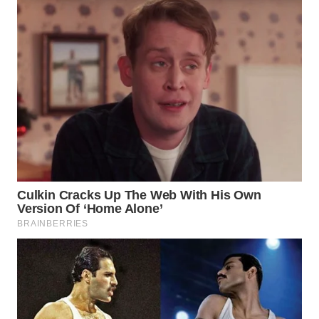
WN
TAPANULI
SELATAN
WN
TANJUNG
LESUNG
WN
KARO
WN
SIMALUNGUN
WN
LABUHANBATU