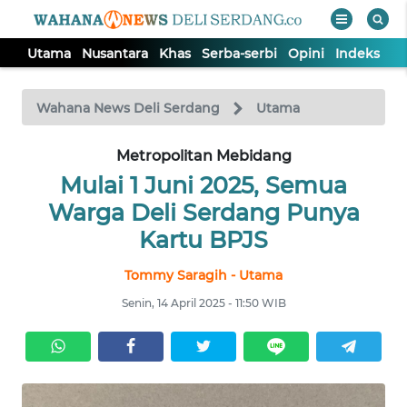
Utama
Nusantara
Khas
Serba-serbi
Opini
Indeks
WAHANA
Tutup
TV
Wahana News Deli Serdang
Utama
Metropolitan Mebidang
UTAMA
Mulai 1 Juni 2025, Semua
NUSANTARA
Warga Deli Serdang Punya
Kartu BPJS
KHAS
Tommy Saragih - Utama
Senin, 14 April 2025 - 11:50 WIB
SERBA-
SERBI
OPINI