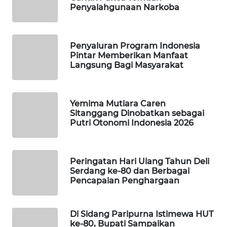
Penyalahgunaan Narkoba
MAWAKA
ID
Penyaluran Program Indonesia
Pintar Memberikan Manfaat
MARTABAT
Langsung Bagi Masyarakat
NET
PLN
Yemima Mutiara Caren
WATCH
Sitanggang Dinobatkan sebagai
Putri Otonomi Indonesia 2026
MKLI
Peringatan Hari Ulang Tahun Deli
LPKKI
Serdang ke-80 dan Berbagai
Pencapaian Penghargaan
LKKI
Di Sidang Paripurna Istimewa HUT
KOPEKLIN
ke-80, Bupati Sampaikan