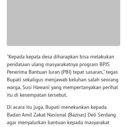
WN
BANTEN
WN
NTT
WN
"Kepada kepala desa diharapkan bisa melakukan
KEPRI
pendataan ulang masyarakatnya program BPJS
Penerima Bantuan Iuran (PBI) tepat sasaran," tegas
WN
PAPUA
Bupati sekaligus menjawab keluhan salah seorang
warga, Susi Hawani yang mempertanyakan perihal
WN
itu di kesempatan tersebut.
PAPUA
BARAT
Di acara itu juga, Bupati menekankan kepada
Badan Amil Zakat Nasional (Baznas) Deli Serdang
WN
agar menyalurkan bantuan kepada masyarakat
RIAU