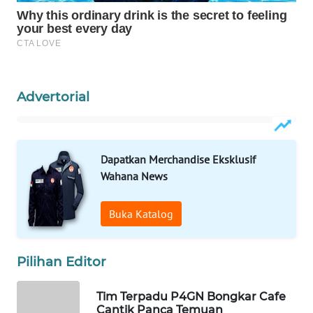
WAHANA
DESA
WISATA
LAPAK
Advertorial
WAHANA
Wahana
Network
Dapatkan Merchandise Eksklusif
Wahana News
KONSUMEN
LISTRIK
Buka Katalog
MASYARAKAT
Pilihan Editor
KELISTRIKAN
Tim Terpadu P4GN Bongkar Cafe
WALINKI
Cantik Panca Temuan
ID