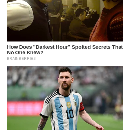
WN
PRIANGAN
TIMUR
WN
SEMARANG
WN
SOLO
WN
BOROBUDUR
WN
MADURA
WN
SURABAYA