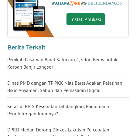
WN
KALTARA
Install Aplikasi
WN
KALSEL
Berita Terkait
WN
Pemkab Pasaman Barat Salurkan 4,3 Ton Beras untuk
KALTIM
Korban Banjir Longsor
WN
Dinas PMD dengan TP PKK Nias Barat Adakan Pelatihan
SULSEL
Bikin Anyaman, Sabun dan Pemasaran Digital
WN
Kelas di BPJS Kesehatan Dihilangkan, Bagaimana
GORONTALO
Penghitungan Iurannya?
WN
DPRD Medan Dorong Dinkes Lakukan Percepatan
SULUT