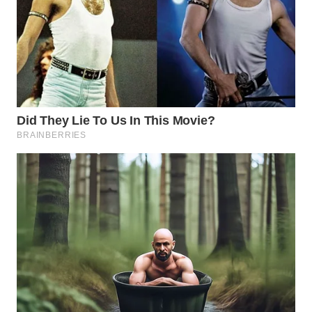
WN
TAPANULI
TENGAH
WN DELI
SERDANG
WN
TEBING
TINGGI
WN
PAKPAK
WN
KARAWANG
WN