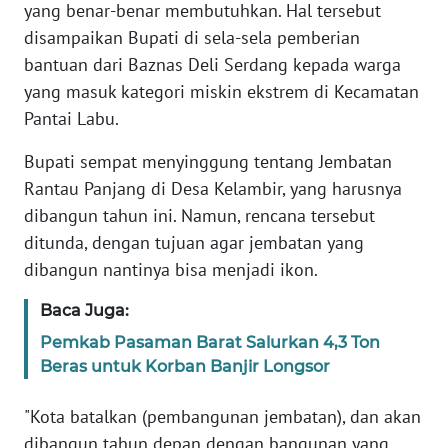
yang benar-benar membutuhkan. Hal tersebut
disampaikan Bupati di sela-sela pemberian
WN
bantuan dari Baznas Deli Serdang kepada warga
SERAMBI
yang masuk kategori miskin ekstrem di Kecamatan
Pantai Labu.
WN
JAMBI
Bupati sempat menyinggung tentang Jembatan
Rantau Panjang di Desa Kelambir, yang harusnya
WN
dibangun tahun ini. Namun, rencana tersebut
SULTRA
ditunda, dengan tujuan agar jembatan yang
dibangun nantinya bisa menjadi ikon.
WN
NTB
Baca Juga:
Pemkab Pasaman Barat Salurkan 4,3 Ton
WN
Beras untuk Korban Banjir Longsor
SULTENG
"Kota batalkan (pembangunan jembatan), dan akan
WN
dibangun tahun depan dengan bangunan yang
SULBAR