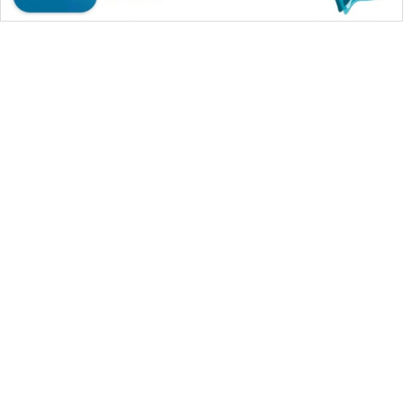
WAHANA MEDIA GROUP
|
|
|
WAHANA NEWS co
WAHANA TANI
WAHANA ADVOKAT
|
|
WAHANA INFRASTRUKTUR
WAHANA KONSUMEN
|
|
|
WAHANA LISTRIK
WAHANA TRAVEL
WAHANA TV
|
|
|
WAHANANEWS id
WAHANANEWS CO ID
WAHANANEWS NET
|
|
|
WAHANA SPORT ID
Wahana UMKM
Wahana Seleb
|
|
|
Wahana Persona
Wahana Otomotif
Wahana Health
|
Wahana Desa Wisata
Lapak Wahana