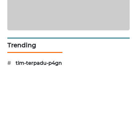
KARING
NEWS
JURNAL
MARITIM
Trending
HUMBANG
NEWS
#
tim-terpadu-p4gn
GARONGGANG
NEWS
FISUELRI
ID
ENERGI
NEWS