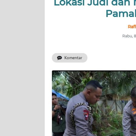
Lokasi Judi dan
Pamah
INDEKS
BERITA
Raf
KONTAK
Rabu, 
KAMI
Komentar
INFO
IKLAN
TENTANG
KAMI
PEDOMAN
MEDIA
SIBER
REDAKSI