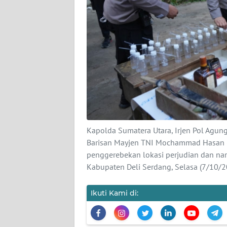
KARIR
DISCLAIMER
Wahana
News
Regional
WN
SUMUT
Kapolda Sumatera Utara, Irjen Pol Agung
Barisan Mayjen TNI Mochammad Hasan (
penggerebekan lokasi perjudian dan na
WN
Kabupaten Deli Serdang, Selasa (7/10/2
JAKARTA
Ikuti Kami di:
WN
JABAR