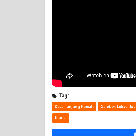
WN
KALTARA
WN
KALSEL
WN
KALTIM
WN
SULSEL
WN
Tag:
GORONTALO
Desa Tanjung Pamah
Gerebek Lokasi Jud
WN
Utama
SULUT