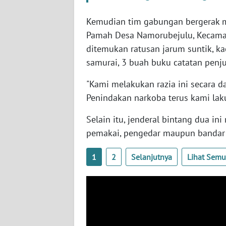
WN
NUSANTARA
Kemudian tim gabungan bergerak me
Pamah Desa Namorubejulu, Kecam
WN
ditemukan ratusan jarum suntik, kac
JOGJA
samurai, 3 buah buku catatan penj
"Kami melakukan razia ini secara d
WN
JATIM
Penindakan narkoba terus kami lak
Selain itu, jenderal bintang dua 
WN
BALI
pemakai, pengedar maupun bandar 
1
2
Selanjutnya
Lihat Sem
WN
KALBAR
WN
KALTENG