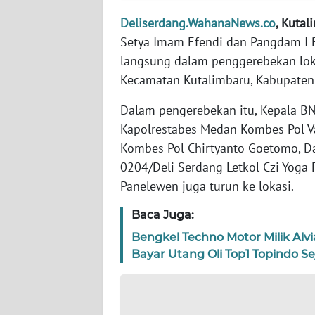
WN
BANTEN
Deliserdang.WahanaNews.co
, Kutal
Setya Imam Efendi dan Pangdam I 
WN
langsung dalam penggerebekan loka
NTT
Kecamatan Kutalimbaru, Kabupaten 
Dalam pengerebekan itu, Kepala BN
WN
KEPRI
Kapolrestabes Medan Kombes Pol Va
Kombes Pol Chirtyanto Goetomo, Da
WN
0204/Deli Serdang Letkol Czi Yoga 
PAPUA
Panelewen juga turun ke lokasi.
WN
Baca Juga:
PAPUA
Bengkel Techno Motor Milik Alv
BARAT
Bayar Utang Oli Top1 Topindo Se
WN
RIAU