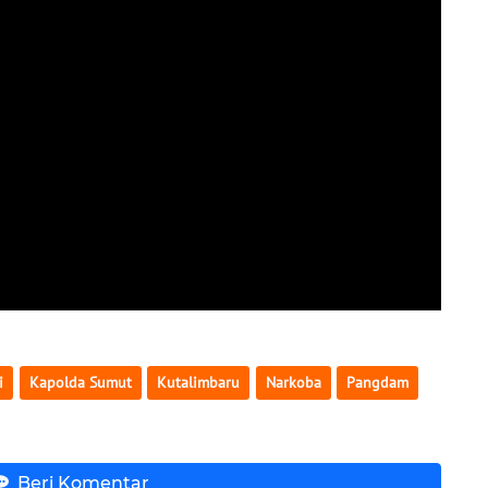
i
Kapolda Sumut
Kutalimbaru
Narkoba
Pangdam
Beri Komentar