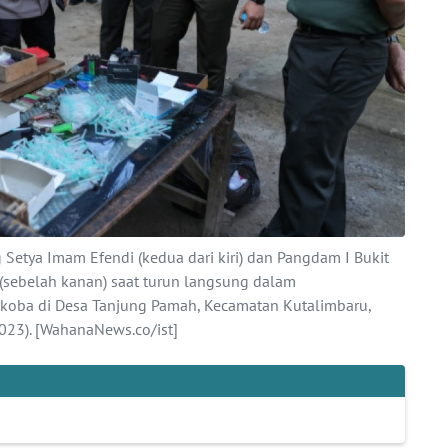
 Setya Imam Efendi (kedua dari kiri) dan Pangdam I Bukit
sebelah kanan) saat turun langsung dalam
rkoba di Desa Tanjung Pamah, Kecamatan Kutalimbaru,
023). [WahanaNews.co/ist]