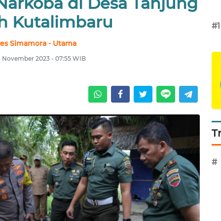
 Narkoba di Desa Tanjung
 Kutalimbaru
#1
les Simamora - Utama
8 November 2023 - 07:55 WIB
T
#