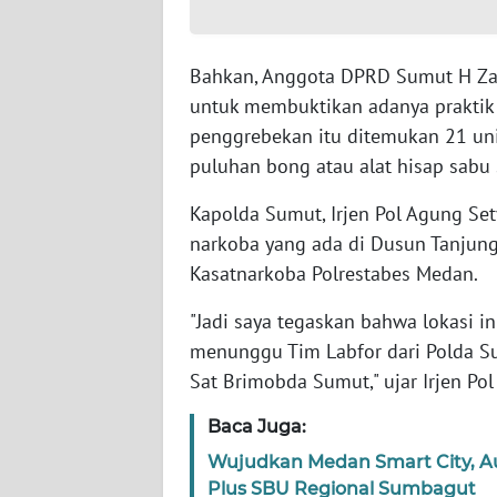
WN
BABEL
Bahkan, Anggota DPRD Sumut H Zain
untuk membuktikan adanya praktik
WN
SUMBAR
penggrebekan itu ditemukan 21 unit
puluhan bong atau alat hisap sabu 
WN
SUMSEL
Kapolda Sumut, Irjen Pol Agung Se
narkoba yang ada di Dusun Tanjun
WN
Kasatnarkoba Polrestabes Medan.
BENGKULU
"Jadi saya tegaskan bahwa lokasi ini
menunggu Tim Labfor dari Polda Su
WN
LAMPUNG
Sat Brimobda Sumut," ujar Irjen Po
Baca Juga:
WN
JATENG
Wujudkan Medan Smart City, A
Plus SBU Regional Sumbagut