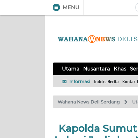
MENU
WAHANA
Tutup
TV
UTAMA
NUSANTARA
Utama
Nusantara
Khas
Ser
KHAS
Informasi
Indeks Berita
Kontak 
SERBA-
Wahana News Deli Serdang
U
SERBI
OPINI
Kapolda Sumut
Informasi