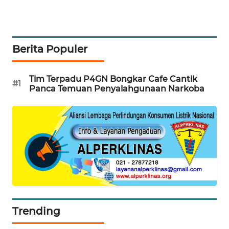
KARING
NEWS
Berita Populer
JURNAL
MARITIM
Tim Terpadu P4GN Bongkar Cafe Cantik
#1
Panca Temuan Penyalahgunaan Narkoba
HUMBANG
NEWS
GARONGGANG
NEWS
FISUELRI
ID
ENERGI
Trending
NEWS