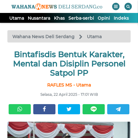
Utama
Nusantara
Khas
Serba-serbi
Opini
Indeks
WAHANA
Tutup
TV
Wahana News Deli Serdang
Utama
Bintafisdis Bentuk Karakter,
UTAMA
Mental dan Disiplin Personel
NUSANTARA
Satpol PP
RAFLES MS - Utama
KHAS
Selasa, 22 April 2025 - 17:01 WIB
SERBA-
SERBI
OPINI