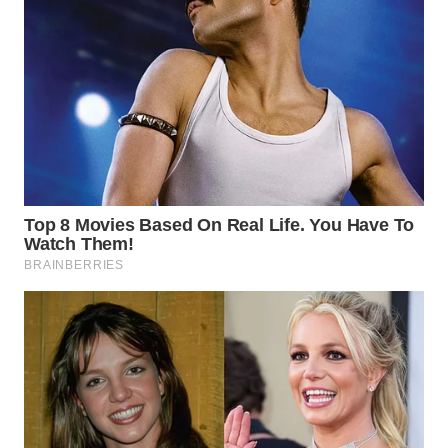
WAHANA
LISTRIK
WAHANA
TRAVEL
WAHANA
TV
WAHANANEWS
ID
WAHANANEWS
CO ID
WAHANANEWS
NET