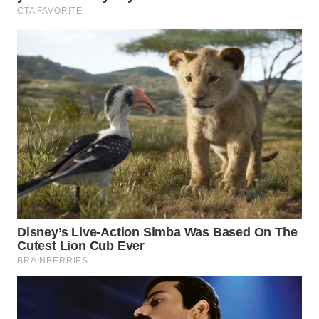
Wahana
Media
Group
WAHANA
NEWS
WAHANA
TANI
WAHANA
ADVOKAT
WAHANA
INFRASTRUKTUR
WAHANA
KONSUMEN