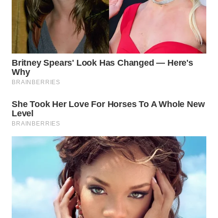
WAHANA
SPORT
WAHANA
UMKM
WAHANA
SELEB
WAHANA
PERSONA
WAHANA
OTOMOTIF
WAHANA
HEALTH