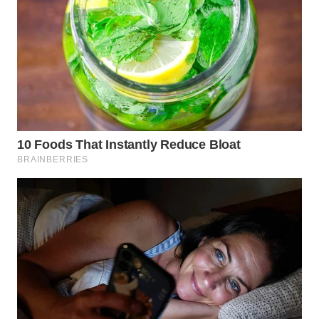
WN
INDRAMAYU
WN
KUNINGAN
WN
MAJALENGKA
WN
SUBANG
WN
SUKABUMI
WN
PURWAKARTA