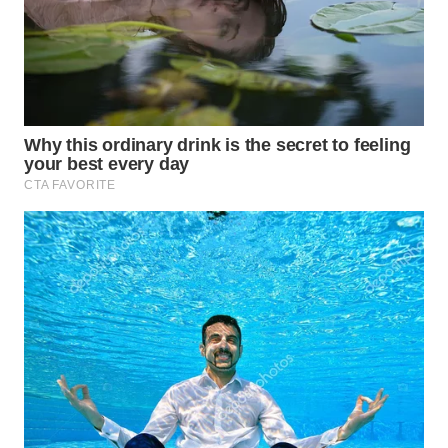
WN
TAPANULI
TENGAH
WN DELI
SERDANG
WN
TEBING
TINGGI
WN
PAKPAK
WN
KARAWANG
WN