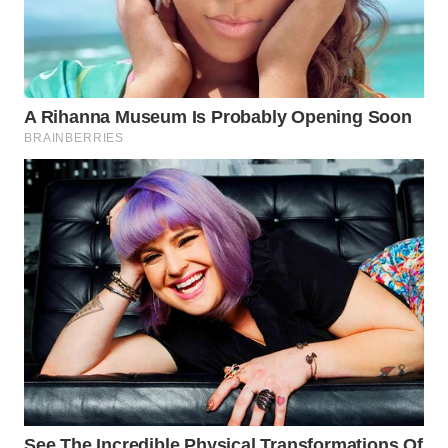
WAHANA
DESA
WISATA
LAPAK
WAHANA
Wahana
Network
KONSUMEN
LISTRIK
MASYARAKAT
KELISTRIKAN
WALINKI
ID