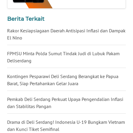
WN
MALUKU
Berita Terkait
Rakor Kesiapsiagaan Daerah Antisipasi Inflasi dan Dampak
WN
El Nino
MALUT
FPMSU Minta Polda Sumut Tindak Judi di Lubuk Pakam
WN
Deliserdang
DAIRI
Kontingen Pesparawi Deli Serdang Berangkat ke Papua
WN
DANAU
Barat, Siap Pertahankan Gelar Juara
TOBA
Pemkab Deli Serdang Perkuat Upaya Pengendalian Inflasi
WN
dan Stabilitas Pangan
NIAS
Drama di Deli Serdang! Indonesia U-19 Bungkam Vietnam
WN
dan Kunci Tiket Semifinal
LANGKAT