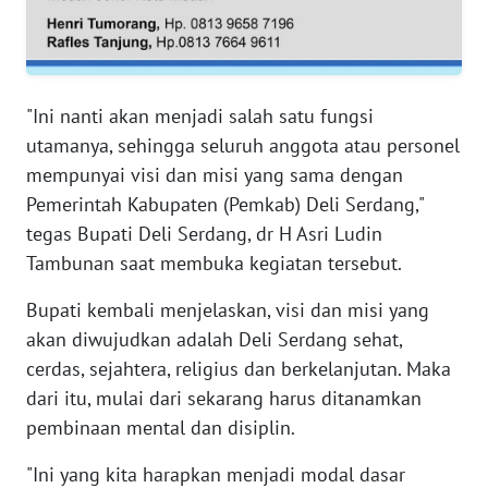
WN
SERAMBI
"Ini nanti akan menjadi salah satu fungsi
WN
utamanya, sehingga seluruh anggota atau personel
JAMBI
mempunyai visi dan misi yang sama dengan
Pemerintah Kabupaten (Pemkab) Deli Serdang,"
WN
tegas Bupati Deli Serdang, dr H Asri Ludin
SULTRA
Tambunan saat membuka kegiatan tersebut.
WN
Bupati kembali menjelaskan, visi dan misi yang
NTB
akan diwujudkan adalah Deli Serdang sehat,
cerdas, sejahtera, religius dan berkelanjutan. Maka
WN
dari itu, mulai dari sekarang harus ditanamkan
SULTENG
pembinaan mental dan disiplin.
WN
"Ini yang kita harapkan menjadi modal dasar
SULBAR