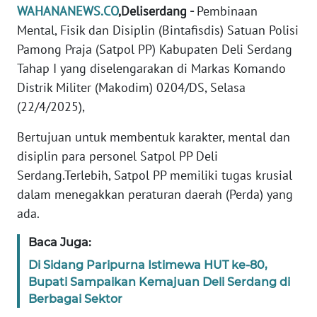
REDAKSI
WAHANANEWS.CO
,Deliserdang -
Pembinaan
Mental, Fisik dan Disiplin (Bintafisdis) Satuan Polisi
KARIR
Pamong Praja (Satpol PP) Kabupaten Deli Serdang
Tahap I yang diselengarakan di Markas Komando
DISCLAIMER
Distrik Militer (Makodim) 0204/DS, Selasa
(22/4/2025),
Wahana
News
Bertujuan untuk membentuk karakter, mental dan
Regional
disiplin para personel Satpol PP Deli
Serdang.Terlebih, Satpol PP memiliki tugas krusial
WN
dalam menegakkan peraturan daerah (Perda) yang
SUMUT
ada.
WN
Baca Juga:
JAKARTA
Di Sidang Paripurna Istimewa HUT ke-80,
Bupati Sampaikan Kemajuan Deli Serdang di
WN
Berbagai Sektor
JABAR