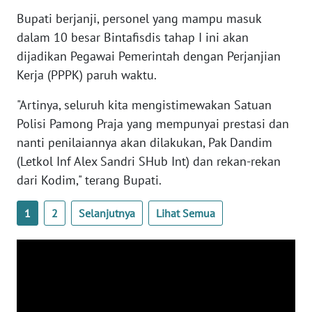
Bupati berjanji, personel yang mampu masuk
WN
dalam 10 besar Bintafisdis tahap I ini akan
NUSANTARA
dijadikan Pegawai Pemerintah dengan Perjanjian
Kerja (PPPK) paruh waktu.
WN
JOGJA
"Artinya, seluruh kita mengistimewakan Satuan
Polisi Pamong Praja yang mempunyai prestasi dan
WN
nanti penilaiannya akan dilakukan, Pak Dandim
JATIM
(Letkol Inf Alex Sandri SHub Int) dan rekan-rekan
dari Kodim," terang Bupati.
WN
BALI
1
2
Selanjutnya
Lihat Semua
WN
KALBAR
WN
KALTENG