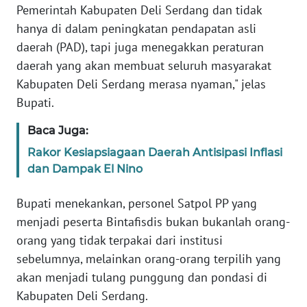
Pemerintah Kabupaten Deli Serdang dan tidak
hanya di dalam peningkatan pendapatan asli
WN
daerah (PAD), tapi juga menegakkan peraturan
BABEL
daerah yang akan membuat seluruh masyarakat
Kabupaten Deli Serdang merasa nyaman," jelas
WN
SUMBAR
Bupati.
Baca Juga:
WN
SUMSEL
Rakor Kesiapsiagaan Daerah Antisipasi Inflasi
dan Dampak El Nino
WN
BENGKULU
Bupati menekankan, personel Satpol PP yang
menjadi peserta Bintafisdis bukan bukanlah orang-
WN
orang yang tidak terpakai dari institusi
LAMPUNG
sebelumnya, melainkan orang-orang terpilih yang
akan menjadi tulang punggung dan pondasi di
WN
Kabupaten Deli Serdang.
JATENG