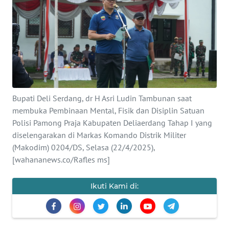
Informasi
INDEKS
BERITA
KONTAK
KAMI
Bupati Deli Serdang, dr H Asri Ludin Tambunan saat
membuka Pembinaan Mental, Fisik dan Disiplin Satuan
INFO
IKLAN
Polisi Pamong Praja Kabupaten Deliaerdang Tahap I yang
diselengarakan di Markas Komando Distrik Militer
(Makodim) 0204/DS, Selasa (22/4/2025),
TENTANG
[wahananews.co/Rafles ms]
KAMI
Ikuti Kami di:
PEDOMAN
MEDIA
SIBER