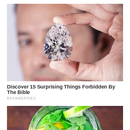
WN
SUMEDANG
WN
CIANJUR
WN
KEPULAUAN
SERIBU
WN
TANGERANG
WN
BINJAI
WN
CIREBON