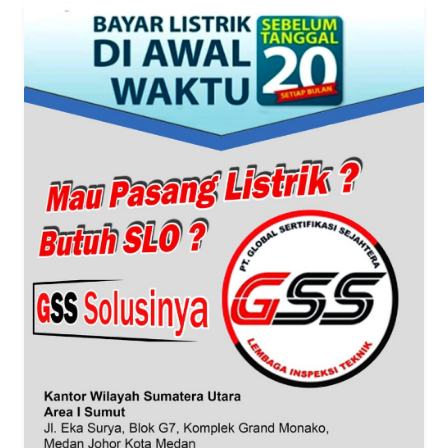
WN
BANTEN
WN
NTT
WN
KEPRI
WN
PAPUA
WN
PAPUA
BARAT
WN
RIAU