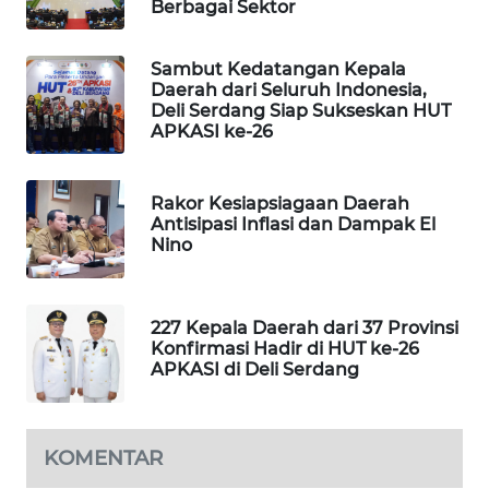
Berbagai Sektor
SIBARAGAS
Sambut Kedatangan Kepala
NEWS
Daerah dari Seluruh Indonesia,
Deli Serdang Siap Sukseskan HUT
METRO
APKASI ke-26
SIANTAR
NEWS
Rakor Kesiapsiagaan Daerah
Antisipasi Inflasi dan Dampak El
METRO
Nino
MEDAN
NEWS
227 Kepala Daerah dari 37 Provinsi
METRO
Konfirmasi Hadir di HUT ke-26
JAKARTA
APKASI di Deli Serdang
NEWS
KRT
KOMENTAR
NEWS