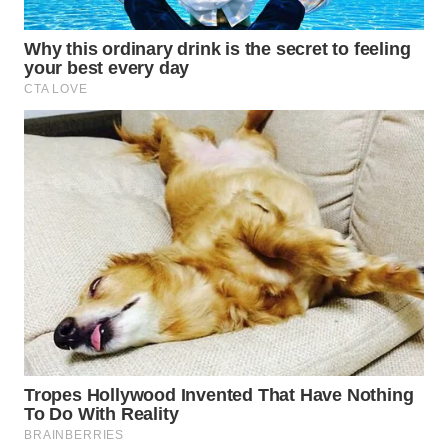
BEKASI
WN
BOGOR
WN
DEPOK
WN
TAPANULI
UTARA
WN
SAMOSIR
WN
PADANG
LAWAS