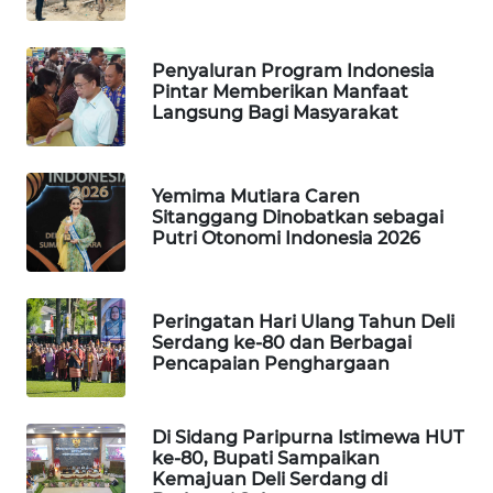
PORTAL
KONSUMEN
Penyaluran Program Indonesia
Pintar Memberikan Manfaat
Langsung Bagi Masyarakat
FORWAMKI
ALPERKLINAS
Yemima Mutiara Caren
Sitanggang Dinobatkan sebagai
Putri Otonomi Indonesia 2026
FORJASIDA
TAMBANG
NEWS
Peringatan Hari Ulang Tahun Deli
Serdang ke-80 dan Berbagai
Pencapaian Penghargaan
SITUNGIR
NEWS
Di Sidang Paripurna Istimewa HUT
ke-80, Bupati Sampaikan
SIDIKALANG
Kemajuan Deli Serdang di
NEWS