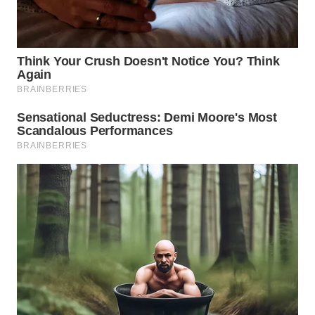
WN
PRIANGAN
TIMUR
WN
SEMARANG
WN
SOLO
WN
BOROBUDUR
WN
MADURA
WN
SURABAYA