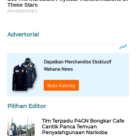
MAWAKA
ID
Advertorial
MARTABAT
NET
PLN
Dapatkan Merchandise Eksklusif
WATCH
Wahana News
MKLI
Buka Katalog
LPKKI
Pilihan Editor
LKKI
Tim Terpadu P4GN Bongkar Cafe
Cantik Panca Temuan
KOPEKLIN
Penyalahgunaan Narkoba