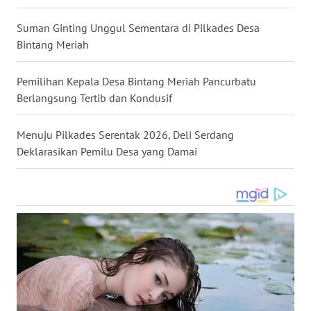
Suman Ginting Unggul Sementara di Pilkades Desa
WN
Bintang Meriah
TAPANULI
SELATAN
Pemilihan Kepala Desa Bintang Meriah Pancurbatu
Berlangsung Tertib dan Kondusif
WN
TANJUNG
LESUNG
Menuju Pilkades Serentak 2026, Deli Serdang
Deklarasikan Pemilu Desa yang Damai
WN
KARO
WN
SIMALUNGUN
WN
LABUHANBATU