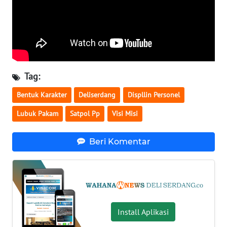
WN
KALTARA
WN
KALSEL
Tag:
WN
Bentuk Karakter
Deliserdang
Displlin Personel
KALTIM
Lubuk Pakam
Satpol Pp
Visi Misi
WN
Beri Komentar
SULSEL
WN
GORONTALO
WN
Install Aplikasi
SULUT