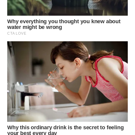
WN
NATUNA
WN
BINTAN
WN
MANDALIKA
WN
LIKUPANG
WN
LABUANBAJO
WN
BORNEO